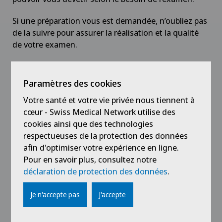
Si une préparation vous est demandée, n’oubliez pas
de la suivre pour assurer la réalisation et la qualité
de votre examen.
Il est possible qu’une injection d’un produit de
contraste soit nécessaire. Celui-ci peut vous donner
Paramètres des cookies
une sensation de chaleur.
Votre santé et votre vie privée nous tiennent à
Un habit provisoire vous sera proposé, n’hésitez pas
cœur - Swiss Medical Network utilise des
à poser des questions et formuler vos demandes
cookies ainsi que des technologies
que nous nous efforcerons de satisfaire.
respectueuses de la protection des données
afin d'optimiser votre expérience en ligne.
L’examen dure en moyenne 30 minutes.
Pour en savoir plus, consultez notre
déclaration de protection des données
.
Je n'accepte pas
J'accepte
Médecins avec cette
spécialisation