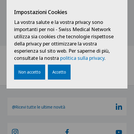
Impostazioni Cookies
La vostra salute e la vostra privacy sono
importanti per noi - Swiss Medical Network
Mostra tutto
utilizza sia cookies che tecnologie rispettose
della privacy per ottimizzare la vostra
esperienza sul sito web. Per saperne di più,
consultate la nostra
politica sulla privacy
.
Home
Notizie / Eventi
Non accetto
Accetto
Ticino Management Donna - Che genere di malattia?
@Ricevi tutte le ultime novità