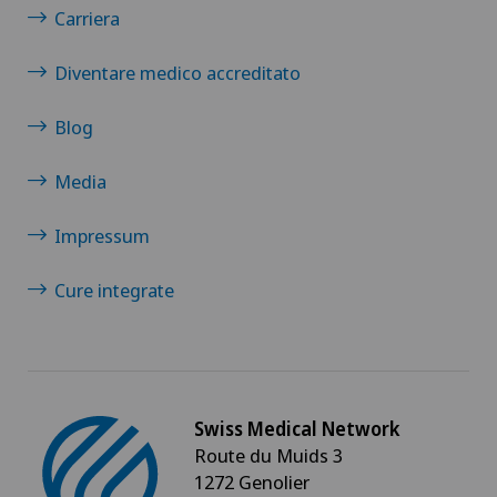
Carriera
Ipnosi ericksoniana
Diventare medico accreditato
Ipometropia (miopia)
Blog
Ipotiroidismo
Media
IVS-3
Impressum
Cure integrate
Kinesiologia
Laboratorio
Laboratorio socio-estetico
Swiss Medical Network
Route du Muids 3
Lesione del legamento crociato
1272 Genolier