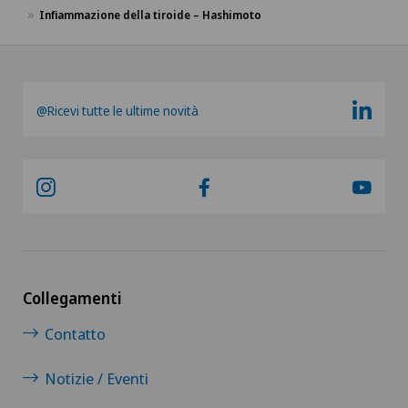
Impianti penieni
Infiammazione della tiroide – Hashimoto
Impingement della spalla
Infettivologia
@Ricevi tutte le ultime novità
Infiammazione della tiroide – Hashimoto
Infiammazioni degli occhi
Instabilità della spalla
Collegamenti
Interventi vascolari e terapie endovascolari
Contatto
Ipermetropia (iperopia)
Notizie / Eventi
Ipertiroidismo