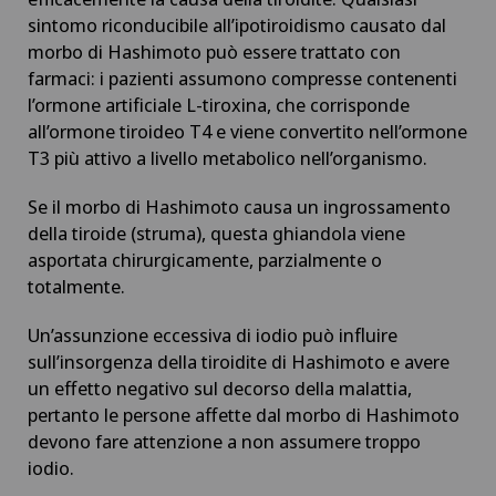
Dolore muscolo-scheletrico
sintomo riconducibile all’ipotiroidismo causato dal
morbo di Hashimoto può essere trattato con
Drenaggio linfatico
farmaci: i pazienti assumono compresse contenenti
l’ormone artificiale L-tiroxina, che corrisponde
Ematologia
all’ormone tiroideo T4 e viene convertito nell’ormone
T3 più attivo a livello metabolico nell’organismo.
Emorroidi
Se il morbo di Hashimoto causa un ingrossamento
della tiroide (struma), questa ghiandola viene
Endocrinologia
asportata chirurgicamente, parzialmente o
totalmente.
Endometriosi
Un’assunzione eccessiva di iodio può influire
Ernia - Ernia inguinale
sull’insorgenza della tiroidite di Hashimoto e avere
un effetto negativo sul decorso della malattia,
pertanto le persone affette dal morbo di Hashimoto
Ernia del disco cervicale – ernia discale cervicale
devono fare attenzione a non assumere troppo
iodio.
Ernia del disco lombare