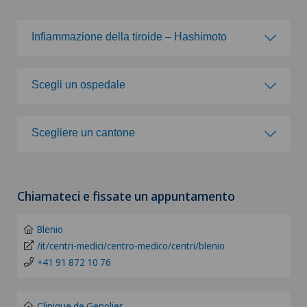
Infiammazione della tiroide – Hashimoto
Scegli una specialità
Scegli un ospedale
Acromioplastica
Scegli un ospedale
Scegliere un cantone
Agopuntura
Clinica Ars Medica
Scegliere un cantone
Allergologia e immunologia
Chiamateci e fissate un appuntamento
Clinica Sant'Anna
ZH
Alluce valgo
Blenio
Pazienti internazionali
BE
/it/centri-medici/centro-medico/centri/blenio
Alter G
+41 91 872 10 76
FR
Alterazioni del corpo vitreo
Clinique de Genolier