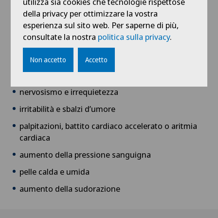
utilizza sia cookies che tecnologie rispettose
alimentari invariate
Chirurgia dello stomaco
della privacy per ottimizzare la vostra
aumento dei valori ematici
esperienza sul sito web. Per saperne di più,
consultate la nostra
politica sulla privacy
.
Chirurgia dell’anca
All’inizio della malattia possono manifestarsi anche
altri sintomi associati a un temporaneo
Non accetto
Accetto
Chirurgia dell’intestino crasso
ipertiroidismo
, la cosiddetta hashitossicosi:
nervosismo e irrequietezza
Chirurgia dell’intestino tenue
irritabilità e sbalzi d’umore
Chirurgia epatica
palpitazioni, battito cardiaco accelerato o aritmia
cardiaca
Chirurgia generale
aumento della pressione sanguigna
Chirurgia maxillo-facciale
pelle calda e umida
aumento della sudorazione
Chirurgia mini-invasiva