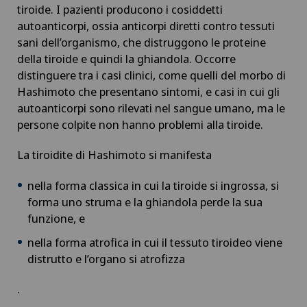
tiroide. I pazienti producono i cosiddetti
Artrosi della caviglia
autoanticorpi, ossia anticorpi diretti contro tessuti
sani dell’organismo, che distruggono le proteine
Artrosi dell’anca
della tiroide e quindi la ghiandola. Occorre
distinguere tra i casi clinici, come quelli del morbo di
Aumento di volume della tiroide – Struma
Hashimoto che presentano sintomi, e casi in cui gli
autoanticorpi sono rilevati nel sangue umano, ma le
persone colpite non hanno problemi alla tiroide.
Babymoon presso Swiss Medical Network
La tiroidite di Hashimoto si manifesta
Calcificazione della spalla
nella forma classica in cui la tiroide si ingrossa, si
Cancro alla prostata (carcinoma prostatico)
forma uno struma e la ghiandola perde la sua
funzione, e
Capsulite adesiva o spalla congelata
nella forma atrofica in cui il tessuto tiroideo viene
distrutto e l’organo si atrofizza
Carcinoma peritoneale
.