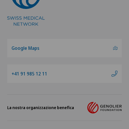
Lesione del menisco
Lesione della cuffia dei rotatori
Lesioni della cartilagine
Google Maps
Linfologia (Linfedema e Lipedema)
Lussazione acromion-claveare
+41 91 985 12 11
Lussazione della spalla
Mako
La nostra organizzazione benefica
Malattia di Parkinson