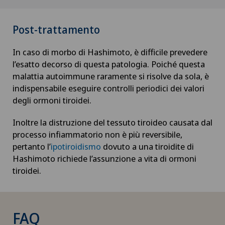
Ernia del disco toracica
Post-trattamento
Ernia disco
In caso di morbo di Hashimoto, è difficile prevedere
l’esatto decorso di questa patologia. Poiché questa
Farmacia clinica
malattia autoimmune raramente si risolve da sola, è
indispensabile eseguire controlli periodici dei valori
degli ormoni tiroidei.
Fertilità
Inoltre la distruzione del tessuto tiroideo causata dal
Fisioterapia
processo infiammatorio non è più reversibile,
pertanto l’
ipotiroidismo
dovuto a una tiroidite di
Formazione medico-terapeutica (MTT)
Hashimoto richiede l’assunzione a vita di ormoni
tiroidei.
Fratture della spalla
Gastroenterologia ed epatologia
FAQ