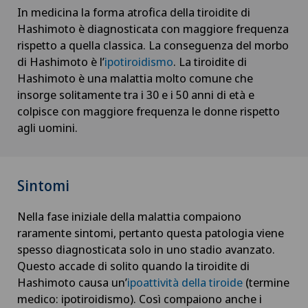
Cardiologia
In medicina la forma atrofica della tiroidite di
Hashimoto è diagnosticata con maggiore frequenza
Cardiologia interventistica
rispetto a quella classica. La conseguenza del morbo
di Hashimoto è l’
ipotiroidismo
. La tiroidite di
Hashimoto è una malattia molto comune che
Check-up
insorge solitamente tra i 30 e i 50 anni di età e
colpisce con maggiore frequenza le donne rispetto
Check-up per donne
agli uomini.
Check-up per gli atleti
Sintomi
Check-up per le imprese
Nella fase iniziale della malattia compaiono
Chirurgia aortica
raramente sintomi, pertanto questa patologia viene
spesso diagnosticata solo in uno stadio avanzato.
Chirurgia del ginocchio
Questo accade di solito quando la tiroidite di
Hashimoto causa un’
ipoattività della tiroide
(termine
medico: ipotiroidismo). Così compaiono anche i
Chirurgia del gomito