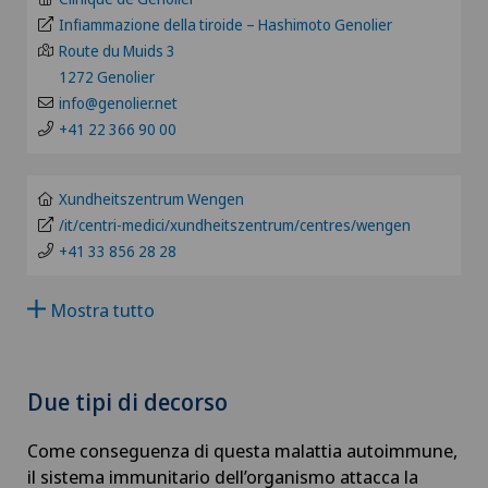
GE
Infiammazione della tiroide – Hashimoto Genolier
Andatura di Lyra
Route du Muids 3
TI
1272 Genolier
Andrologia
info@genolier.net
+41 22 366 90 00
GR
Anestesiologia
VS
Xundheitszentrum Wengen
Angiologia
/it/centri-medici/xundheitszentrum/centres/wengen
JU
+41 33 856 28 28
Artroscopia del ginocchio
Mostra tutto
VD
Artroscopia della spalla
NE
Artrosi del ginocchio
Due tipi di decorso
Come conseguenza di questa malattia autoimmune,
Artrosi dell'articolazione della spalla
il sistema immunitario dell’organismo attacca la