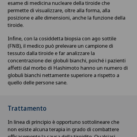
esame di medicina nucleare della tiroide che
Dermopigmentazione medica
permette di visualizzare, oltre alla forma, alla
posizione e alle dimensioni, anche la funzione della
Diabetologia
tiroide.
Infine, con la cosiddetta biopsia con ago sottile
DIAfit – Diabetes and Exercise Program
(FNB), il medico può prelevare un campione di
tessuto dalla tiroide e far analizzare la
Disfunzione erettile
concentrazione dei globuli bianchi, poiché i pazienti
affetti dal morbo di Hashimoto hanno un numero di
Dispositivi medici personalizzati
globuli bianchi nettamente superiore a rispetto a
quello delle persone sane.
Disturbi dell'eiaculazione
Disturbi della vista
Trattamento
Dolore al tallone
In linea di principio è opportuno sottolineare che
non esiste alcuna terapia in grado di combattere
efficacemente la causa della tiroidite. Qualsiasi