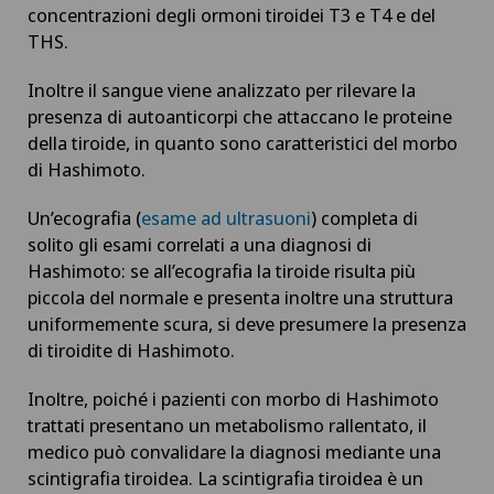
concentrazioni degli ormoni tiroidei T3 e T4 e del
Cura intermedia IMC
THS.
Inoltre il sangue viene analizzato per rilevare la
Curvatura del pene
presenza di autoanticorpi che attaccano le proteine
della tiroide, in quanto sono caratteristici del morbo
Curvatura della cornea (astigmatismo)
di Hashimoto.
Da Vinci
Un’ecografia (
esame ad ultrasuoni
) completa di
solito gli esami correlati a una diagnosi di
Hashimoto: se all’ecografia la tiroide risulta più
Degenerazione maculare
piccola del normale e presenta inoltre una struttura
uniformemente scura, si deve presumere la presenza
Densitometria
di tiroidite di Hashimoto.
Dermatologia e venereologia
Inoltre, poiché i pazienti con morbo di Hashimoto
trattati presentano un metabolismo rallentato, il
medico può convalidare la diagnosi mediante una
Dermatologia estetica e correttiva
scintigrafia tiroidea. La scintigrafia tiroidea è un