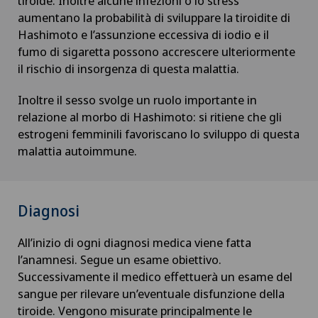
tiroide. Inoltre alcune infezioni o lo stress
aumentano la probabilità di sviluppare la tiroidite di
Hashimoto e l’assunzione eccessiva di iodio e il
Chiusura del bacino / rebozo
fumo di sigaretta possono accrescere ulteriormente
il rischio di insorgenza di questa malattia.
Coaching individuale / consulenza d’immagine
Inoltre il sesso svolge un ruolo importante in
Collegare la psicologia
relazione al morbo di Hashimoto: si ritiene che gli
estrogeni femminili favoriscano lo sviluppo di questa
Coloproctologia
malattia autoimmune.
Condizionamento fisico
Diagnosi
Conflitto femoro-acetabolare
All’inizio di ogni diagnosi medica viene fatta
l’anamnesi. Segue un esame obiettivo.
Consulenza nutrizionale
Successivamente il medico effettuerà un esame del
sangue per rilevare un’eventuale disfunzione della
Consulti oculistici
tiroide. Vengono misurate principalmente le