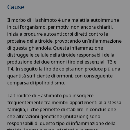
Chirurgia oculistica
Cause
Chirurgia oncologica
Il morbo di Hashimoto è una malattia autoimmune
in cui l’organismo, per motivi non ancora chiariti,
inizia a produrre autoanticorpi diretti contro le
Chirurgia ortopedica
proteine della tiroide, provocando un’infiammazione
di questa ghiandola. Questa infiammazione
Chirurgia pediatrica
distrugge le cellule della tiroide responsabili della
produzione dei due ormoni tiroidei essenziali T3 e
Chirurgia plastica, estetica e ricostruttiva
T4. In seguito la tiroide colpita non produce più una
quantità sufficiente di ormoni, con conseguente
Chirurgia toracica
comparsa di ipotiroidismo.
La tiroidite di Hashimoto può insorgere
Chirurgia vascolare
frequentemente tra membri appartenenti alla stessa
famiglia, il che permette di stabilire in conclusione
Chirurgia venosa
che alterazioni genetiche (mutazioni) sono
responsabili di questo tipo di infiammazione della
Chirurgia viscerale