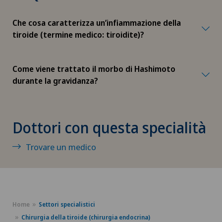
Geriatria (medicina geriatrica)
Che cosa caratterizza un’infiammazione della
tiroide (termine medico: tiroidite)?
Geriatria acuta
Ginecologia
Come viene trattato il morbo di Hashimoto
durante la gravidanza?
Ginecologia oncologica
Gonartrosi di Riserva-Valgus
Dottori con questa specialità
Gravidanza
Trovare un medico
Gruppo Parkinson
Ictus
Home
Settori specialistici
Chirurgia della tiroide (chirurgia endocrina)