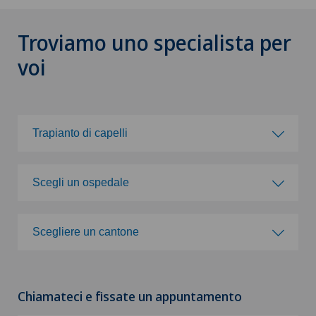
Troviamo uno specialista per
voi
Trapianto di capelli
Scegli una specialità
Scegli un ospedale
Acromioplastica
Scegli un ospedale
Scegliere un cantone
Agopuntura
Clinica Ars Medica
Scegliere un cantone
Allergologia e immunologia
Chiamateci e fissate un appuntamento
Clinica Sant'Anna
ZH