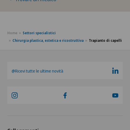
Dermatologia e venereologia
Dermatologia estetica e correttiva
Home
Settori specialistici
Chirurgia plastica, estetica e ricostruttiva
Trapianto di capelli
Dermopigmentazione medica
Diabetologia
@Ricevi tutte le ultime novità
DIAfit – Diabetes and Exercise Program
Disfunzione erettile
Dispositivi medici personalizzati
Disturbi dell'eiaculazione