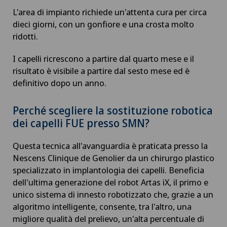
L'area di impianto richiede un'attenta cura per circa
dieci giorni, con un gonfiore e una crosta molto
Chirurgia della spalla
ridotti.
Chirurgia della tiroide (chirurgia endocrina)
I capelli ricrescono a partire dal quarto mese e il
risultato è visibile a partire dal sesto mese ed è
Chirurgia dello stomaco
definitivo dopo un anno.
Perché scegliere la sostituzione robotica
Chirurgia dell’anca
dei capelli FUE presso SMN?
Chirurgia dell’intestino crasso
Questa tecnica all'avanguardia è praticata presso la
Nescens Clinique de Genolier da un chirurgo plastico
Chirurgia dell’intestino tenue
specializzato in implantologia dei capelli. Beneficia
dell'ultima generazione del robot Artas iX, il primo e
Chirurgia epatica
unico sistema di innesto robotizzato che, grazie a un
algoritmo intelligente, consente, tra l'altro, una
migliore qualità del prelievo, un'alta percentuale di
Chirurgia generale