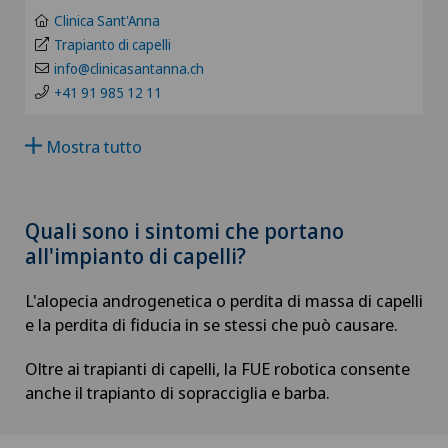
Alluce valgo
Clinica Sant'Anna
Pazienti internazionali
BE
Trapianto di capelli
Alter G
info@clinicasantanna.ch
+41 91 985 12 11
FR
Alterazioni del corpo vitreo
Mostra tutto
GE
Andatura di Lyra
TI
Andrologia
Quali sono i sintomi che portano
all'impianto di capelli?
GR
Anestesiologia
L'alopecia androgenetica o perdita di massa di capelli
VS
e la perdita di fiducia in se stessi che può causare.
Angiologia
JU
Oltre ai trapianti di capelli, la FUE robotica consente
Artroscopia del ginocchio
anche il trapianto di sopracciglia e barba.
VD
Artroscopia della spalla