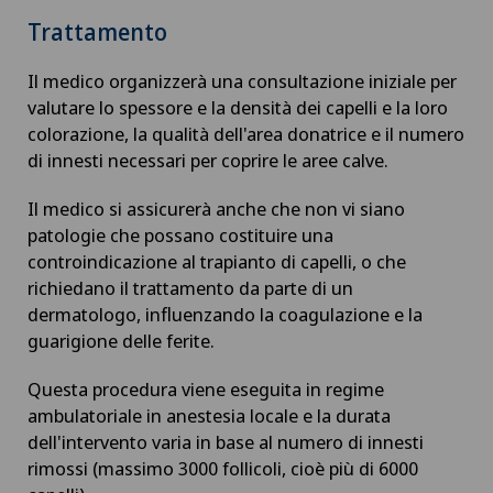
NE
Trattamento
Artrosi del ginocchio
Il medico organizzerà una consultazione iniziale per
valutare lo spessore e la densità dei capelli e la loro
Artrosi dell'articolazione della spalla
colorazione, la qualità dell'area donatrice e il numero
di innesti necessari per coprire le aree calve.
Artrosi della caviglia
Il medico si assicurerà anche che non vi siano
Artrosi dell’anca
patologie che possano costituire una
controindicazione al trapianto di capelli, o che
richiedano il trattamento da parte di un
Aumento di volume della tiroide – Struma
dermatologo, influenzando la coagulazione e la
guarigione delle ferite.
Babymoon presso Swiss Medical Network
Questa procedura viene eseguita in regime
Calcificazione della spalla
ambulatoriale in anestesia locale e la durata
dell'intervento varia in base al numero di innesti
rimossi (massimo 3000 follicoli, cioè più di 6000
Cancro alla prostata (carcinoma prostatico)