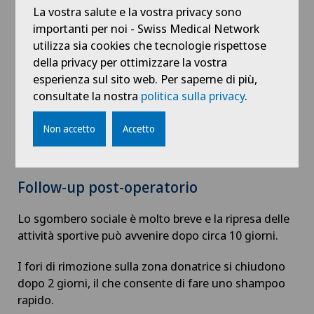
assistenza robotica: il robot esegue microincisioni
Chirurgia aortica
La vostra salute e la vostra privacy sono
che consentiranno il reimpianto degli innesti. Le
importanti per noi - Swiss Medical Network
aree per il reimpianto vengono identificate in
utilizza sia cookies che tecnologie rispettose
Chirurgia del ginocchio
anticipo dal medico, tenendo conto dei desideri
della privacy per ottimizzare la vostra
della paziente.
esperienza sul sito web. Per saperne di più,
Chirurgia del gomito
consultate la nostra
politica sulla privacy
.
Reimpianto manuale degli innesti di capelli: gli
innesti vengono poi impiantati manualmente,
Chirurgia del pancreas
Non accetto
Accetto
utilizzando microperni o implantatori di tipo Choï,
da uno o due tecnici specializzati.
Chirurgia del piede e della caviglia
Follow-up post-operatorio
Chirurgia della cistifellea
Lo sgombero sociale è molto breve e la ripresa delle
attività sportive può avvenire dopo circa 10 giorni.
Chirurgia della colonna vertebrale
I fori di rimozione sulla zona donatrice si chiudono
Chirurgia della mano
dopo 2 giorni, il che consente di fare uno shampoo
rapido.
Chirurgia della retina