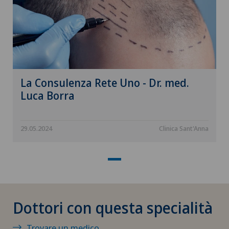
Conflitto femoro-acetabolare
Consulenza nutrizionale
Consulti oculistici
La Consulenza Rete Uno - Dr. med.
Cura intermedia IMC
Luca Borra
Curvatura del pene
29.05.2024
Clinica Sant'Anna
Curvatura della cornea (astigmatismo)
Da Vinci
Degenerazione maculare
Dottori con questa specialità
Densitometria
Trovare un medico