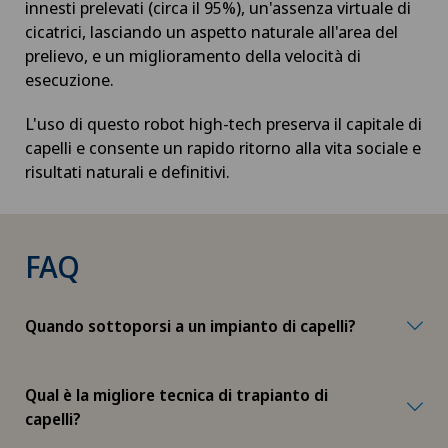
innesti prelevati (circa il 95%), un'assenza virtuale di
cicatrici, lasciando un aspetto naturale all'area del
Chirurgia maxillo-facciale
prelievo, e un miglioramento della velocità di
esecuzione.
Chirurgia mini-invasiva
L'uso di questo robot high-tech preserva il capitale di
Chirurgia oculistica
capelli e consente un rapido ritorno alla vita sociale e
risultati naturali e definitivi.
Chirurgia oncologica
Chirurgia ortopedica
FAQ
Chirurgia pediatrica
Quando sottoporsi a un impianto di capelli?
Chirurgia plastica, estetica e ricostruttiva
Qual è la migliore tecnica di trapianto di
Chirurgia toracica
capelli?