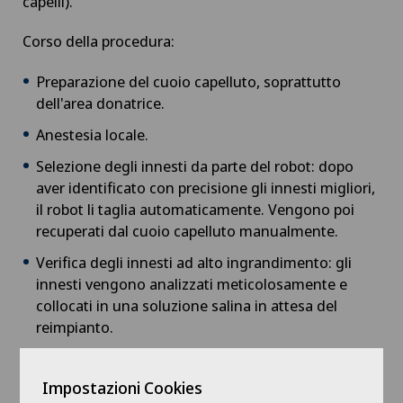
capelli).
Capsulite adesiva o spalla congelata
Corso della procedura:
Carcinoma peritoneale
Preparazione del cuoio capelluto, soprattutto
dell'area donatrice.
Cardiologia
Anestesia locale.
Selezione degli innesti da parte del robot: dopo
Cardiologia interventistica
aver identificato con precisione gli innesti migliori,
il robot li taglia automaticamente. Vengono poi
Check-up
recuperati dal cuoio capelluto manualmente.
Verifica degli innesti ad alto ingrandimento: gli
Check-up per donne
innesti vengono analizzati meticolosamente e
collocati in una soluzione salina in attesa del
Check-up per gli atleti
reimpianto.
Pausa pasto/snack
Check-up per le imprese
Impostazioni Cookies
Preparazione dell'area di impianto mediante