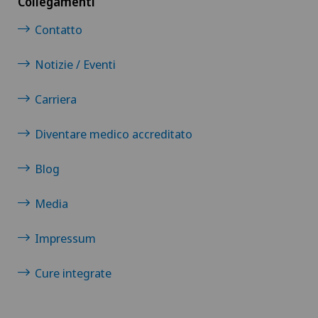
Collegamenti
Disturbi della vista
Contatto
Dolore al tallone
Notizie / Eventi
Dolore muscolo-scheletrico
Carriera
Diventare medico accreditato
Drenaggio linfatico
Blog
Ematologia
Media
Emorroidi
Impressum
Endocrinologia
Cure integrate
Endometriosi