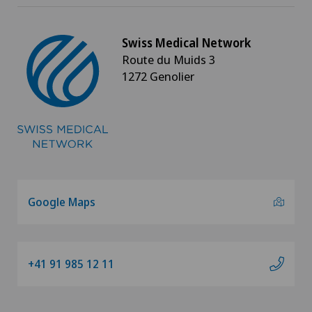
Ernia - Ernia inguinale
Swiss Medical Network
Ernia del disco cervicale – ernia discale cervicale
Route du Muids 3
1272 Genolier
Ernia del disco lombare
Ernia del disco toracica
Ernia disco
Farmacia clinica
Google Maps
Fertilità
+41 91 985 12 11
Fisioterapia
Formazione medico-terapeutica (MTT)