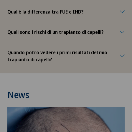
Chirurgia vascolare
Qual è la differenza tra FUE e IHD?
Chirurgia venosa
Quali sono i rischi di un trapianto di capelli?
Chirurgia viscerale
Quando potrò vedere i primi risultati del mio
Chiusura del bacino / rebozo
trapianto di capelli?
Coaching individuale / consulenza d’immagine
Collegare la psicologia
News
Coloproctologia
Condizionamento fisico