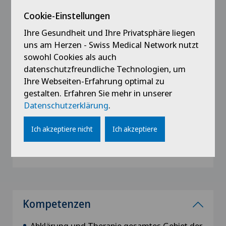
Cookie-Einstellungen
Ihre Gesundheit und Ihre Privatsphäre liegen
uns am Herzen - Swiss Medical Network nutzt
Ausbildung
sowohl Cookies als auch
datenschutzfreundliche Technologien, um
2004
Ihre Webseiten-Erfahrung optimal zu
Promotion zum Doktor der Medizin, Universität
gestalten. Erfahren Sie mehr in unserer
Zürich
Datenschutzerklärung
.
1996 - 2002
Ich akzeptiere nicht
Ich akzeptiere
Medizinstudium, Universität Zürich
Mitgliedschatten
Kompetenzen
Abklärung und Therapie gesamtes Gebiet der