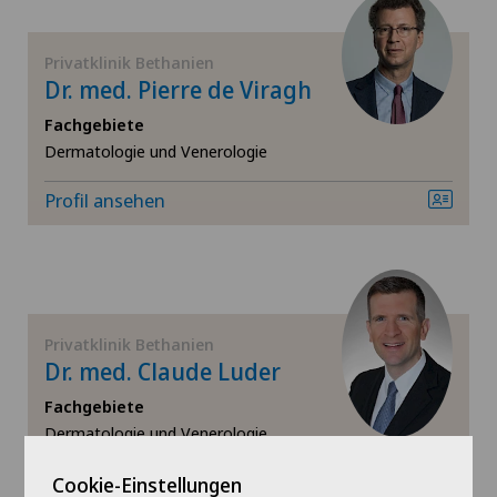
Bandscheibenvorfall Brustwirbelsäule
Privatklinik Bethanien
Bandscheibenvorfall Halswirbelsäule – Zervikale
Dr. med. Pierre de Viragh
Diskushernie
Fachgebiete
Dermatologie und Venerologie
Bandscheibenvorfall Lendenwirbelsäule (LWS)
Profil ansehen
Brustkrebs
Check-up
Da Vinci
Privatklinik Bethanien
Dr. med. Claude Luder
Dermatologie und Venerologie
Fachgebiete
Dermatologie und Venerologie,
Allergologie und Immunologie
Dickdarmchirurgie
Cookie-Einstellungen