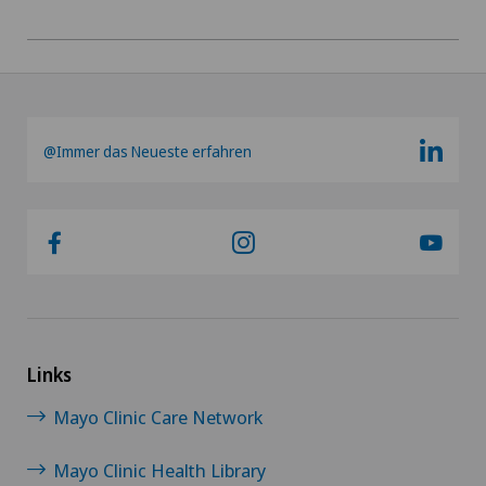
Geburtshilfe
Gefässchirurgie
Gynäkologie
@Immer das Neueste erfahren
Gynäkologische Onkologie
Gynäkologische Untersuchungen
Hallux Valgus
Hals-Nasen-Ohren-Heilkunde (HNO)
Links
Mayo Clinic Care Network
Hämatologie
Mayo Clinic Health Library
Handchirurgie