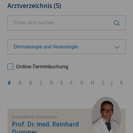
Arztverzeichnis (5)
Dermatologie und Venerologie
Wählen Sie ein Fachgebiet
Online-Terminbuchung
Achillessehnenriss
#
A
B
C
D
E
F
G
H
I
J
K
Allgemeine Chirurgie
Allgemeine Innere Medizin
Privatklinik Bethanien
Prof. Dr. med. Reinhard
Anästhesiologie
Dummer