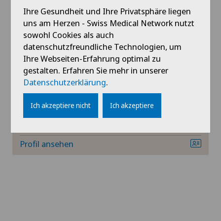
Profil ansehen
Ihre Gesundheit und Ihre Privatsphäre liegen
Dünndarmchirurgie
uns am Herzen - Swiss Medical Network nutzt
sowohl Cookies als auch
Ellbogenchirurgie
datenschutzfreundliche Technologien, um
Ihre Webseiten-Erfahrung optimal zu
Endometriose
Privatklinik Bethanien
gestalten. Erfahren Sie mehr in unserer
Prof. Dr. med. Mirjana
Datenschutzerklärung
.
Fersenschmerzen
Maiwald
Ich akzeptiere nicht
Ich akzeptiere
Fachgebiete
Frozen Shoulder
Dermatologie und Venerologie
Profil ansehen
Fuss- und Sprunggelenkchirurgie
Gallenchirurgie
Gastroenterologie und Hepatologie