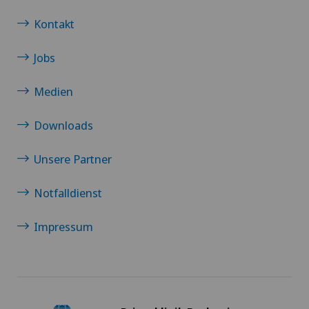
Kontakt
Hepatobiliärchirurgie (Leberchirurgie)
Jobs
Hernien (Leistenbrüche)
Medien
Hüftarthrose
Downloads
Hüftchirurgie
Unsere Partner
Hüftimpingement
Notfalldienst
Hüftprothese
Impressum
Interventionelle Kardiologie
Interventionelle Radiologie