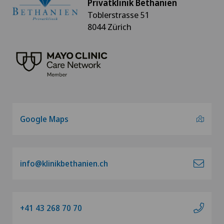
Privatklinik Bethanien
Toblerstrasse 51
Kalkschulter
8044 Zürich
Kardiologie
Kniearthrose (Gonarthrose)
Kniearthroskopie
Google Maps
Kniechirurgie
Knieprothese | Künstliches Kniegelenk
info@klinikbethanien.ch
Knorpelschaden
Koloproktologie
+41 43 268 70 70