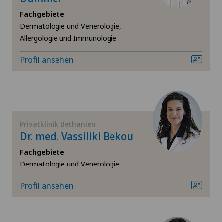
Fachgebiete
Andrologie
Dermatologie und Venerologie,
Allergologie und Immunologie
Angiologie
Profil ansehen
Arthrose
Ästhetische Medizin
Augenchirurgie
Privatklinik Bethanien
Dr. med. Vassiliki Bekou
Bänderriss / Bandverletzung
Fachgebiete
Dermatologie und Venerologie
Bandscheibenprothese | Künstliche Bandscheibe
Profil ansehen
Bandscheibenvorfall