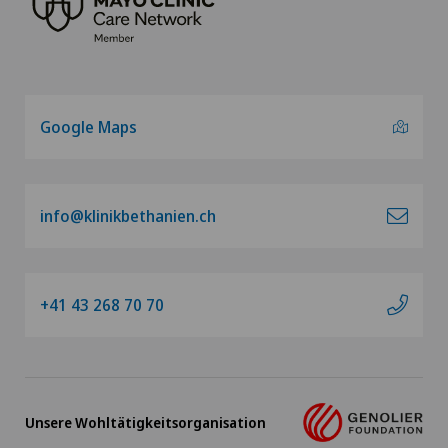
Neonatologie
Nephrologie
Google Maps
Neurochirurgie
Neurologie
info@klinikbethanien.ch
Neuropsychologie
+41 43 268 70 70
Nieren- und Harnwegserkrankungen
Onkologische Chirurgie
Unsere Wohltätigkeitsorganisation
Ophthalmologie (Augenheilkunde)