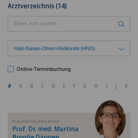
Arztverzeichnis (14)
Hals-Nasen-Ohren-Heilkunde (HNO)
Wählen Sie ein Fachgebiet
Online-Terminbuchung
Achillessehnenriss
#
A
B
C
D
E
F
G
H
I
J
K
Allgemeine Chirurgie
Allgemeine Innere Medizin
Privatklinik Bethanien
Prof. Dr. med. Martina
Anästhesiologie
Broglie Däppen