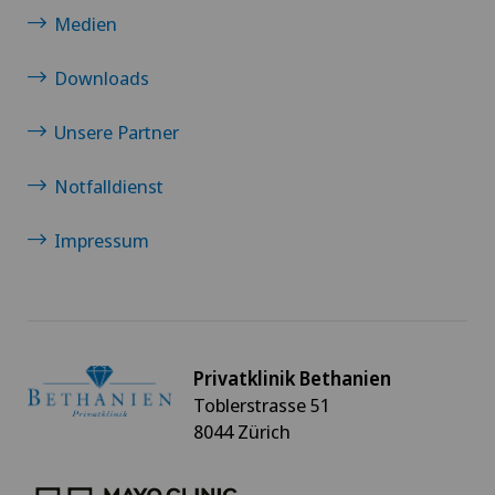
Krebstherapien und Onkologie
Medien
Kreuzbandriss
Downloads
Unsere Partner
Magenchirurgie
Notfalldienst
Mammographie
Impressum
Medizinische Onkologie
Meniskusriss (Meniskusläsion)
Morton Neurom
Privatklinik Bethanien
Toblerstrasse 51
8044 Zürich
Mund- Kiefer- und Gesichtschirurgie
Myome