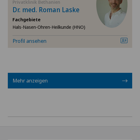
Privatklinik Bethanien
Dr. med. Roman Laske
Hepatobiliärchirurgie (Leberchirurgie)
Fachgebiete
Hals-Nasen-Ohren-Heilkunde (HNO)
Hernien (Leistenbrüche)
Profil ansehen
Hüftarthrose
Hüftchirurgie
Mehr anzeigen
Hüftimpingement
Hüftprothese
Interventionelle Kardiologie
Interventionelle Radiologie