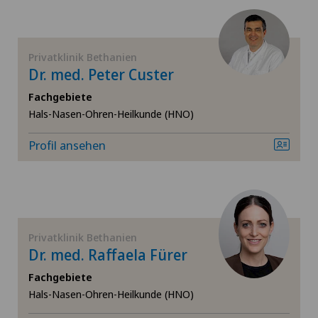
Bandscheibenvorfall Brustwirbelsäule
Bandscheibenvorfall Halswirbelsäule – Zervikale
Privatklinik Bethanien
Diskushernie
Dr. med. Peter Custer
Fachgebiete
Bandscheibenvorfall Lendenwirbelsäule (LWS)
Hals-Nasen-Ohren-Heilkunde (HNO)
Brustkrebs
Profil ansehen
Check-up
Da Vinci
Privatklinik Bethanien
Dr. med. Raffaela Fürer
Dermatologie und Venerologie
Fachgebiete
Hals-Nasen-Ohren-Heilkunde (HNO)
Dickdarmchirurgie