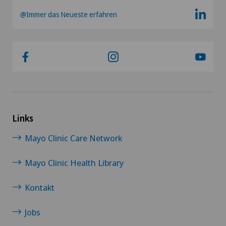
Kalkschulter
@Immer das Neueste erfahren
Kardiologie
Kniearthrose (Gonarthrose)
Kniearthroskopie
Links
Kniechirurgie
Mayo Clinic Care Network
Knieprothese | Künstliches Kniegelenk
Mayo Clinic Health Library
Knorpelschaden
Kontakt
Koloproktologie
Jobs