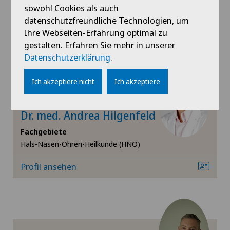
Fachgebiete
Geburtshilfe
sowohl Cookies als auch
Hals-Nasen-Ohren-Heilkunde (HNO)
datenschutzfreundliche Technologien, um
Gefässchirurgie
Ihre Webseiten-Erfahrung optimal zu
Profil ansehen
gestalten. Erfahren Sie mehr in unserer
Datenschutzerklärung
.
Gynäkologie
Ich akzeptiere nicht
Ich akzeptiere
Gynäkologische Onkologie
Privatklinik Bethanien
Dr. med. Andrea Hilgenfeld
Gynäkologische Untersuchungen
Fachgebiete
Hallux Valgus
Hals-Nasen-Ohren-Heilkunde (HNO)
Profil ansehen
Hals-Nasen-Ohren-Heilkunde (HNO)
Hämatologie
Handchirurgie