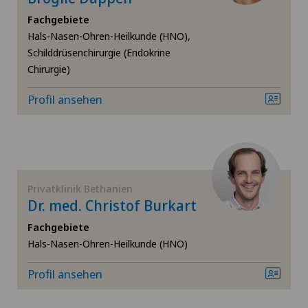
Fachgebiete
Andrologie
Hals-Nasen-Ohren-Heilkunde (HNO),
Schilddrüsenchirurgie (Endokrine
Angiologie
Chirurgie)
Arthrose
Profil ansehen
Ästhetische Medizin
Augenchirurgie
Privatklinik Bethanien
Dr. med. Christof Burkart
Bänderriss / Bandverletzung
Fachgebiete
Hals-Nasen-Ohren-Heilkunde (HNO)
Bandscheibenprothese | Künstliche Bandscheibe
Profil ansehen
Bandscheibenvorfall