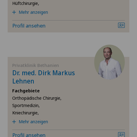
Hüftchirurgie,
Dünndarmchirurgie
Mehr anzeigen
Ellbogenchirurgie
Profil ansehen
Endometriose
Fersenschmerzen
Privatklinik Bethanien
Dr. med. Dirk Markus
Frozen Shoulder
Lehnen
Fuss- und Sprunggelenkchirurgie
Fachgebiete
Orthopädische Chirurgie,
Sportmedizin,
Gallenchirurgie
Kniechirurgie,
Mehr anzeigen
Gastroenterologie und Hepatologie
Profil ansehen