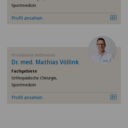
Sportmedizin
Kalkschulter
Profil ansehen
Kardiologie
Kniearthrose (Gonarthrose)
Kniearthroskopie
Privatklinik Bethanien
Dr. med. Mathias Völlink
Kniechirurgie
Fachgebiete
Orthopädische Chirurgie,
Sportmedizin
Knieprothese | Künstliches Kniegelenk
Profil ansehen
Knorpelschaden
Koloproktologie