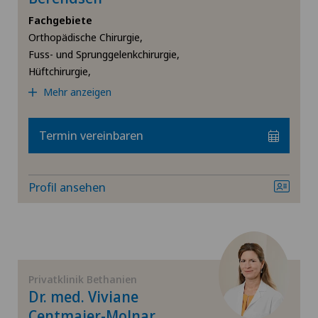
Fachgebiete
Andrologie
Orthopädische Chirurgie,
Fuss- und Sprunggelenkchirurgie,
Angiologie
Hüftchirurgie,
Mehr anzeigen
Arthrose
Termin vereinbaren
Ästhetische Medizin
Augenchirurgie
Profil ansehen
Bänderriss / Bandverletzung
Bandscheibenprothese | Künstliche Bandscheibe
Privatklinik Bethanien
Bandscheibenvorfall
Dr. med. Viviane
Centmaier-Molnar