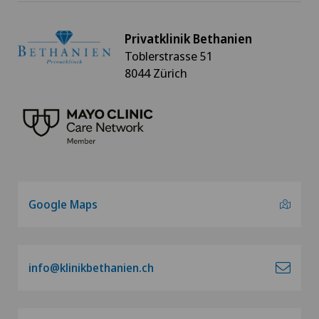
Orthopädische Chirurgie
Privatklinik Bethanien
Toblerstrasse 51
Osteoporose – Frakturen an der Wirbelsäule
8044 Zürich
Pankreas-Chirurgie
Papillon
Plastische Chirurgie
Google Maps
Pneumologie
Proktologie
info@klinikbethanien.ch
Prostatakrebs (Prostatakarzinom)