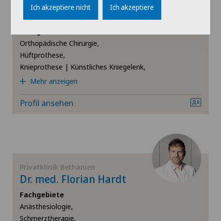
Dr. med. Tim Benjamin
Ich akzeptiere nicht
Ich akzeptiere
Briem
Hepatobiliärchirurgie (Leberchirurgie)
Fachgebiete
Orthopädische Chirurgie,
Hernien (Leistenbrüche)
Hüftprothese,
Knieprothese | Künstliches Kniegelenk,
Hüftarthrose
Mehr anzeigen
Hüftchirurgie
Profil ansehen
Hüftimpingement
Hüftprothese
Privatklinik Bethanien
Dr. med. Florian Hardt
Interventionelle Kardiologie
Fachgebiete
Anästhesiologie,
Interventionelle Radiologie
Schmerztherapie,