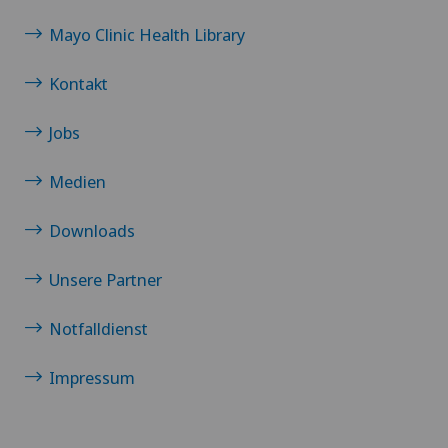
Mayo Clinic Health Library
Neonatologie
Kontakt
Nephrologie
Jobs
Neurochirurgie
Medien
Neurologie
Downloads
Neuropsychologie
Unsere Partner
Nieren- und Harnwegserkrankungen
Notfalldienst
Onkologische Chirurgie
Impressum
Ophthalmologie (Augenheilkunde)