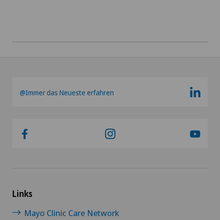
Krebstherapien und Onkologie
Kreuzbandriss
Magenchirurgie
Mammographie
@Immer das Neueste erfahren
Medizinische Onkologie
Meniskusriss (Meniskusläsion)
Morton Neurom
Mund- Kiefer- und Gesichtschirurgie
Links
Mayo Clinic Care Network
Myome