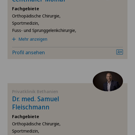
Bandscheibenvorfall Brustwirbelsäule
Fachgebiete
Orthopädische Chirurgie,
Bandscheibenvorfall Halswirbelsäule – Zervikale
Sportmedizin,
Diskushernie
Fuss- und Sprunggelenkchirurgie,
Mehr anzeigen
Bandscheibenvorfall Lendenwirbelsäule (LWS)
Profil ansehen
Brustkrebs
Check-up
Privatklinik Bethanien
Da Vinci
Dr. med. Samuel
Fleischmann
Dermatologie und Venerologie
Fachgebiete
Orthopädische Chirurgie,
Dickdarmchirurgie
Sportmedizin,