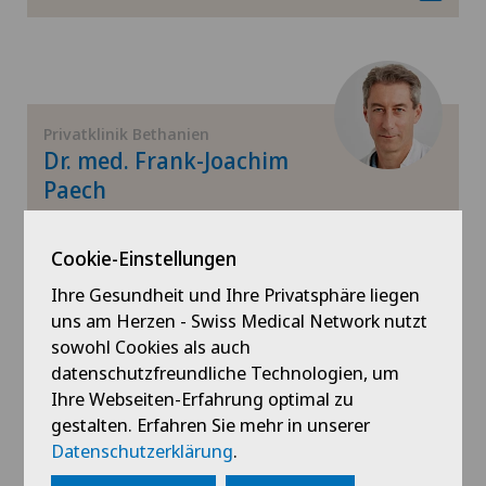
Geburtshilfe
Gefässchirurgie
Gynäkologie
Privatklinik Bethanien
Dr. med. Frank-Joachim
Gynäkologische Onkologie
Paech
Fachgebiete
Gynäkologische Untersuchungen
Sportmedizin,
Cookie-Einstellungen
Allgemeine Chirurgie
Ihre Gesundheit und Ihre Privatsphäre liegen
Hallux Valgus
uns am Herzen - Swiss Medical Network nutzt
Profil ansehen
sowohl Cookies als auch
Hals-Nasen-Ohren-Heilkunde (HNO)
datenschutzfreundliche Technologien, um
Ihre Webseiten-Erfahrung optimal zu
Hämatologie
gestalten. Erfahren Sie mehr in unserer
Datenschutzerklärung
.
Privatklinik Bethanien
Handchirurgie