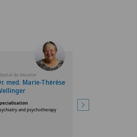
ôpital de Moutier
Hôpital de Moutier
r. med. Marie-Thérèse
Dr. med. Cătăl
ellinger
Georgian Iva
pecialisation
Specialisation
sychiatry and psychotherapy
Psychiatry and psyc