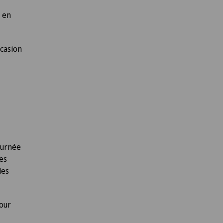
s en
ccasion
:
ournée
es
des
pour