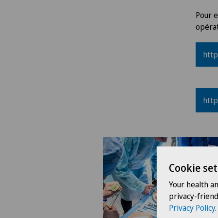
Pour e
opéra
http
http
Cookie set
Your health a
privacy-frien
Privacy Policy
.