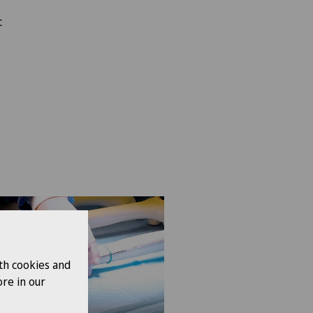
c
th cookies and
re in our