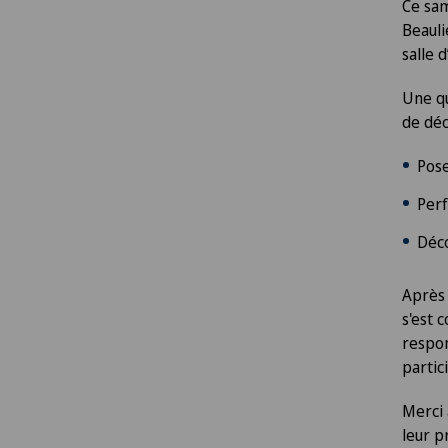
Ce sam
Beauli
salle 
Une qu
de déc
Pose
Per
Déc
Après 
s'est 
respon
partic
Merci 
leur p