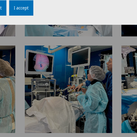
t
I accept