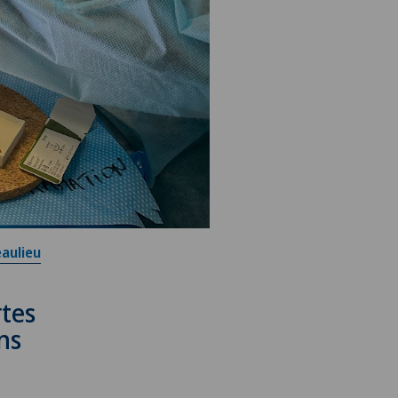
eaulieu
rtes
ns