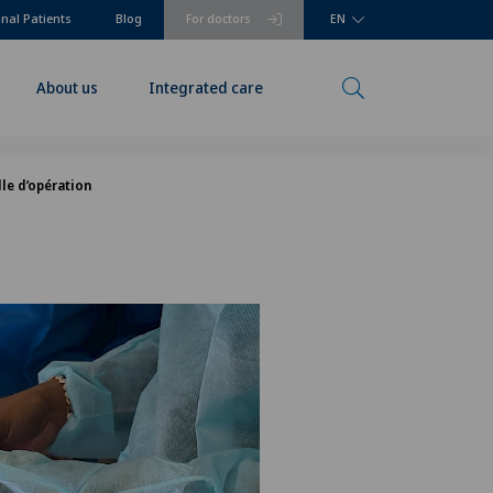
onal Patients
Blog
For doctors
EN
About us
Integrated care
lle d’opération