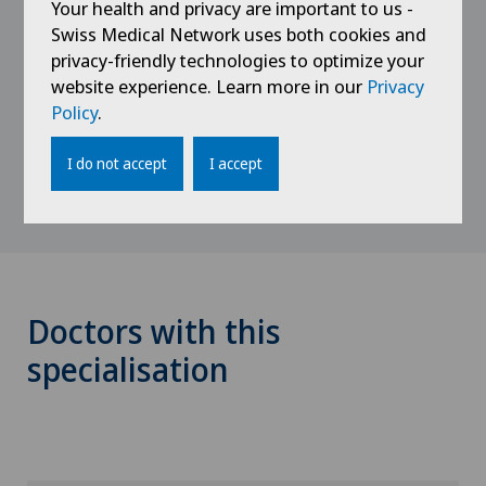
Your health and privacy are important to us -
1985 - 1991
Swiss Medical Network uses both cookies and
Etudes de médecine
privacy-friendly technologies to optimize your
20 novembre 1991: Diplôme en médecine
website experience. Learn more in our
Privacy
9 janvier 1992: Doctorat en médecine
Policy
.
Université de Bâle
I do not accept
I accept
Doctors with this
specialisation