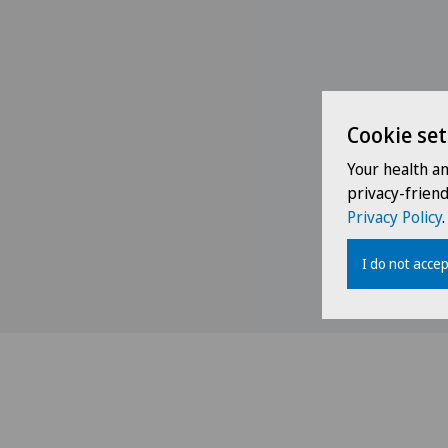
Cookie set
Your health a
privacy-frien
Privacy Policy
.
I do not accep