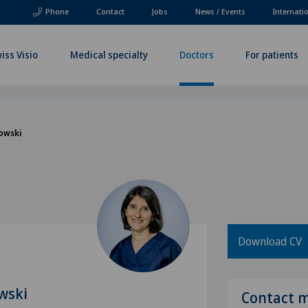
Phone
Contact
Jobs
News / Events
Internati
iss Visio
Medical specialty
Doctors
For patients
gowski
Download CV
wski
Contact 