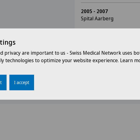
2005 - 2007
Spital Aarberg
Assistenzärztin mediznisc
tings
2003 - 2005
nd privacy are important to us - Swiss Medical Network uses bo
Spital Tiefenau Bern
dly technologies to optimize your website experience. Learn mo
Assistenzärztin chirurgisc
t
I accept