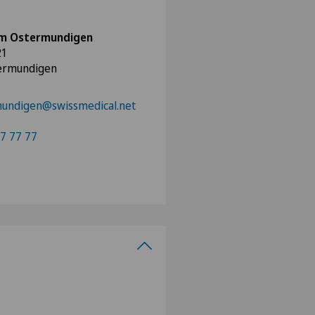
m Ostermundigen
21
ermundigen
mundigen@swissmedical.net
7 77 77