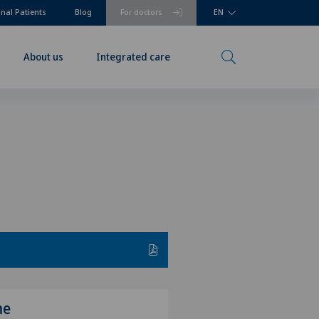
onal Patients
Blog
For doctors
EN
About us
Integrated care
me