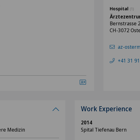
e
Hospital
(1)
Ärztezentru
Bernstrasse 
CH-3072 Ost
az-oster
+41 31 91
Work Experience
2014
ere Medizin
Spital Tiefenau Bern