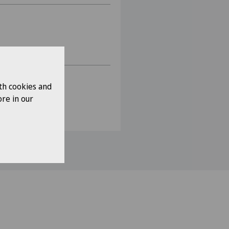
he Abteilung
th cookies and
re in our
he Abteilung