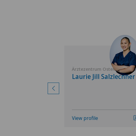
um Ostermundigen
Ärztezentrum Ostermundigen
a Kiener
Laurie Jill Salzlechner
View profile