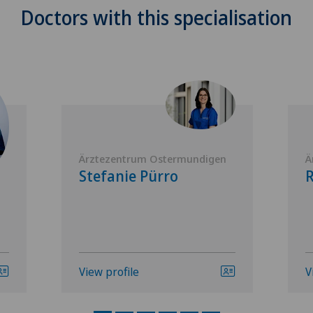
Doctors with this specialisation
Ärztezentrum Ostermundigen
Ä
Stefanie Pürro
R
View profile
V