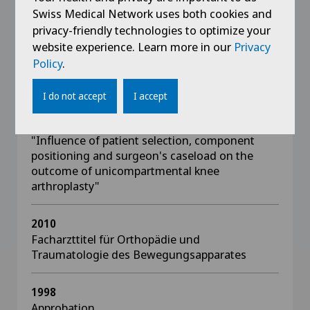
Korrektur von Fehlstellungen
Swiss Medical Network uses both cookies and
privacy-friendly technologies to optimize your
website experience. Learn more in our
Privacy
Policy
.
Education
I do not accept
I accept
2021
Promotion an der Universität Zürich:
"Influence of patient selection, component
positioning and surgeon's caseload on the
outcome of unicompartmental knee
arthroplasty"
2010
Facharzttitel für Orthopädie und
Traumatologie des Bewegungsapparates
1998
Approbation