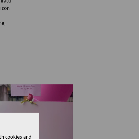
nfatti
i con
me,
th cookies and