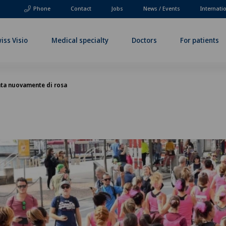
Phone
Contact
Jobs
News / Events
Internati
iss Visio
Medical specialty
Doctors
For patients
nta nuovamente di rosa