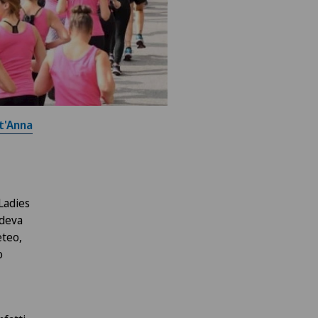
nt'Anna
 Ladies
adeva
eteo,
o