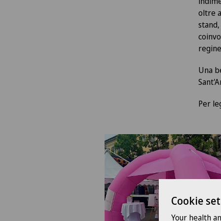
indime
oltre 
stand,
coinvo
regine
Una be
Sant'A
Per le
Cookie set
Your health a