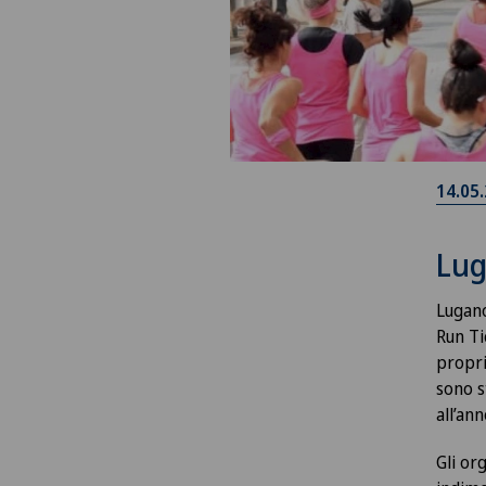
14.05
Lug
Lugano
Run Ti
propri
sono s
all’an
Gli or