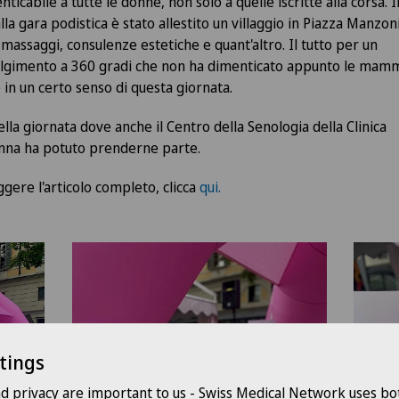
nticabile a tutte le donne, non solo a quelle iscritte alla corsa. I
alla gara podistica è stato allestito un villaggio in Piazza Manzon
 massaggi, consulenze estetiche e quant'altro. Il tutto per un
lgimento a 360 gradi che non ha dimenticato appunto le mam
 in un certo senso di questa giornata.
lla giornata dove anche il Centro della Senologia della Clinica
nna ha potuto prenderne parte.
ggere l'articolo completo, clicca
qui.
tings
nd privacy are important to us - Swiss Medical Network uses bo