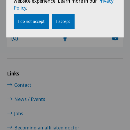
website experience. Learn more in our
Privacy
Policy
.
@Follow our news
I do not accept
I accept
Links
Contact
News / Events
Jobs
Becoming an affiliated doctor