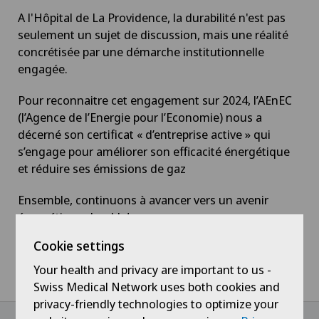
A l'Hôpital de La Providence, la durabilité n'est pas
seulement un sujet de discussion, mais une réalité
concrétisée par une démarche institutionnelle
engagée.
Pour reconnaitre cet engagement sur 2024, l’AEnEC
(l’Agence de l’Energie pour l’Economie) nous a
décerné son certificat « d’entreprise active » qui
s’engage pour améliorer son efficacité énergétique
et réduire ses émissions de gaz
Ensemble, continuons à avancer vers un avenir
énergétique durable!
Cookie settings
Your health and privacy are important to us -
Home
News / Events
Nouveau certificat - Entreprise active
Swiss Medical Network uses both cookies and
privacy-friendly technologies to optimize your