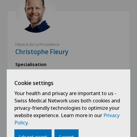
Hôpital de La Providence
Christophe Fleury
Specialisation
Physiotherapy,
Switzerland GLA:D® programme
Cookie settings
Your health and privacy are important to us -
Swiss Medical Network uses both cookies and
privacy-friendly technologies to optimize your
website experience. Learn more in our
Privacy
Policy
.
View profile
I do not accept
I accept