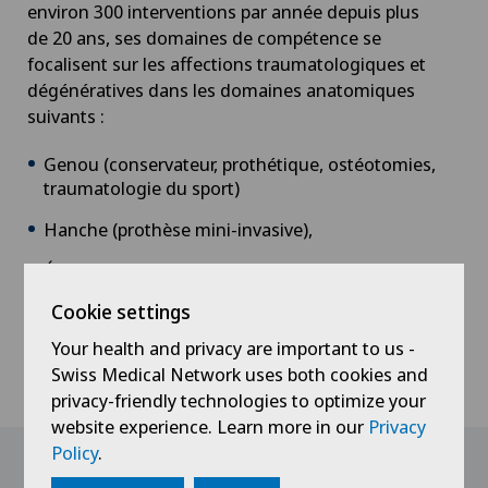
environ 300 interventions par année depuis plus
de 20 ans, ses domaines de compétence se
focalisent sur les affections traumatologiques et
dégénératives dans les domaines anatomiques
suivants :
Genou (conservateur, prothétique, ostéotomies,
traumatologie du sport)
Hanche (prothèse mini-invasive),
Épaule (conservateur, chirurgie arthroscopique,
prothétique)
Cookie settings
Your health and privacy are important to us -
CV
Swiss Medical Network uses both cookies and
privacy-friendly technologies to optimize your
website experience. Learn more in our
Privacy
Policy
.
Our speakers