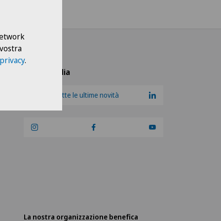
 Network
 vostra
 privacy
.
Social Media
@Ricevi tutte le ultime novità
La nostra organizzazione benefica