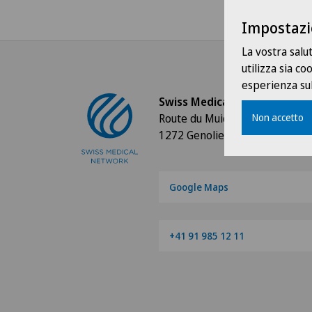
Impostazi
La vostra salu
utilizza sia c
esperienza sul
Swiss Medical Network
Route du Muids 3
Non accetto
1272 Genolier
Google Maps
+41 91 985 12 11