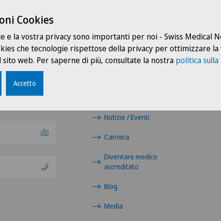
oni Cookies
te e la vostra privacy sono importanti per noi - Swiss Medical
ookies che tecnologie rispettose della privacy per ottimizzare la
 sito web. Per saperne di più, consultate la nostra
politica sulla
Collegamenti
Accetto
Contatto
Notizie / Eventi
Carriera
Diventare medico
accreditato
Blog
Media