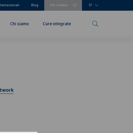
nternazionali
Blog
Per i medici
IT
Chi siamo
Cure integrate
etwork