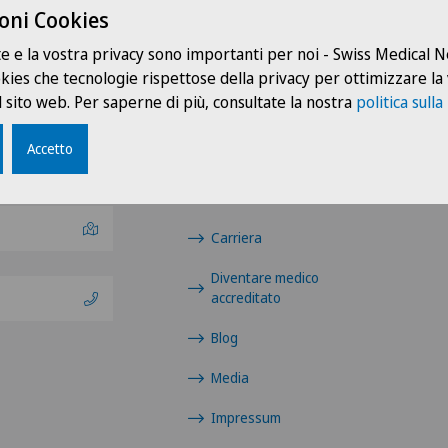
oni Cookies
te e la vostra privacy sono importanti per noi - Swiss Medical
ookies che tecnologie rispettose della privacy per ottimizzare la
 sito web. Per saperne di più, consultate la nostra
politica sulla
Collegamenti
Accetto
Contatto
Notizie / Eventi
Carriera
Diventare medico
accreditato
Blog
Media
Impressum