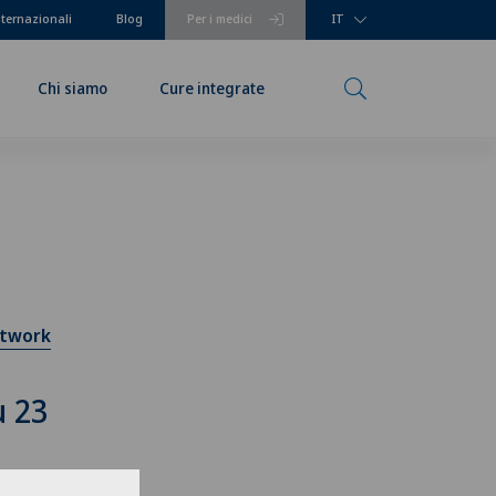
nternazionali
Blog
Per i medici
IT
Chi siamo
Cure integrate
etwork
u 23