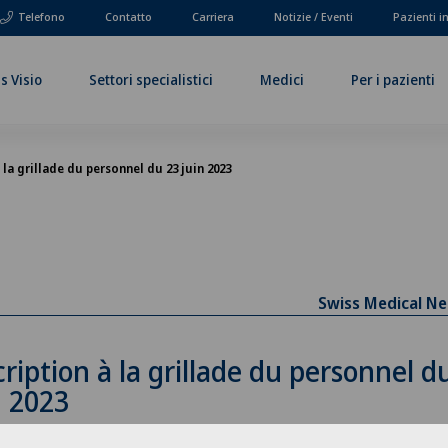
Telefono
Contatto
Carriera
Notizie / Eventi
Pazienti i
s Visio
Settori specialistici
Medici
Per i pazienti
 la grillade du personnel du 23 juin 2023
Swiss Medical N
cription à la grillade du personnel d
n 2023