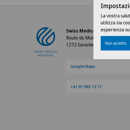
Impostazi
La vostra salu
utilizza sia c
esperienza sul
Swiss Medical Network
Route du Muids 3
Non accetto
1272 Genolier
Google Maps
+41 91 985 12 11