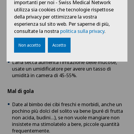
importanti per noi - Swiss Medical Network
evitando che si infettino ulteriormente. La tosse
utilizza sia cookies che tecnologie rispettose
però quando è importante può disturbare il sonno
della privacy per ottimizzare la vostra
del bimbo, in questo caso, dopo l’anno di età,
esperienza sul sito web. Per saperne di più,
potete dare al bambino un cucchiaino di miele, è
consultate la nostra
politica sulla privacy
.
un antitossivo naturale provato. Praticamente
nessuno sciroppo contro la tosse è validato prima
dei due anni, se la tosse è molto invalidante
Non accetto
Accetto
parlatene con il vostro pediatra.
L’aria secca aumenta l’irritazione delle mucose,
usate un umidificatore per avere un tasso di
umidità in camera di 45-55%.
Mal di gola
Date al bimbo dei cibi freschi e morbidi, anche un
pochino più dolci del solito va bene (puré di frutta
non acida, budini…), se non vuole mangiare non
insistete ma stimolatelo a bere, piccole quantità
frequentemente.