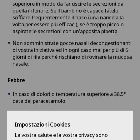
superiore in modo da far uscire le secrezioni da
quella inferiore. Se il bambino è capace fatelo
soffiare frequentemente il naso (una narice alla
volta per essere più efficaci), se è troppo piccolo
aspirate le secrezioni con un'apposita pipetta.
Non somministrate gocce nasali decongestionanti
di vostra iniziativa ed in ogni caso mai per più di 5
giorni di fila perché rischiano di rovinare la mucosa
nasale.
Febbre
In caso di dolori o temperatura superiore a 38,5°
date del paracetamolo.
Tosse
Impostazioni Cookies
La tosse è un meccanismo naturale di difesa,
La vostra salute e la vostra privacy sono
permette alle mucosità polmonari di mobilizzarsi