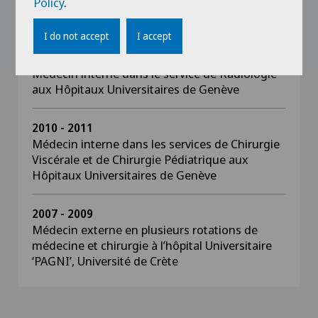
Policy
.
ostéoarticulaire, dans le service de Radiologie
aux Hôpitaux Universitaires de Genève
I do not accept
I accept
2011 - 2015
Médecin interne dans le service de Radiologie
aux Hôpitaux Universitaires de Genève
2010 - 2011
Médecin interne dans les services de Chirurgie
Viscérale et de Chirurgie Pédiatrique aux
Hôpitaux Universitaires de Genève
2007 - 2009
Médecin externe en plusieurs rotations de
médecine et chirurgie à l’hôpital Universitaire
‘PAGNI’, Université de Crète