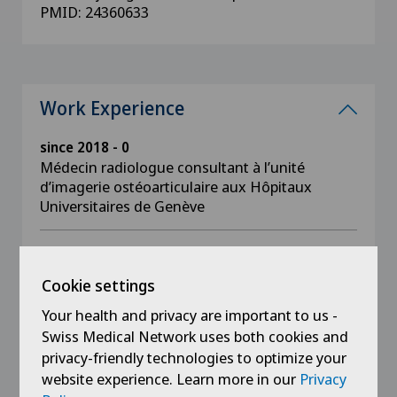
PMID: 24360633
Work Experience
since 2018 - 0
Médecin radiologue consultant à l’unité
d’imagerie ostéoarticulaire aux Hôpitaux
Universitaires de Genève
since 2018 - 0
Médecin radiologue (imagerie ostéoarticulaire
Cookie settings
et radiologie générale) à la clinique Générale
Beaulieu
Your health and privacy are important to us -
Swiss Medical Network uses both cookies and
privacy-friendly technologies to optimize your
2015 - 2018
website experience. Learn more in our
Privacy
Médecin chef de clinique à l’unité d’imagerie