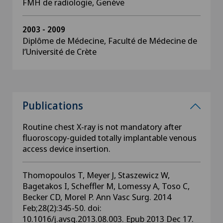
FMH de radiologie, Genève
2003 - 2009
Diplôme de Médecine, Faculté de Médecine de
l’Université de Crète
Publications
Routine chest X-ray is not mandatory after
fluoroscopy-guided totally implantable venous
access device insertion.
Thomopoulos T, Meyer J, Staszewicz W,
Bagetakos I, Scheffler M, Lomessy A, Toso C,
Becker CD, Morel P. Ann Vasc Surg. 2014
Feb;28(2):345-50. doi:
10.1016/j.avsg.2013.08.003. Epub 2013 Dec 17.