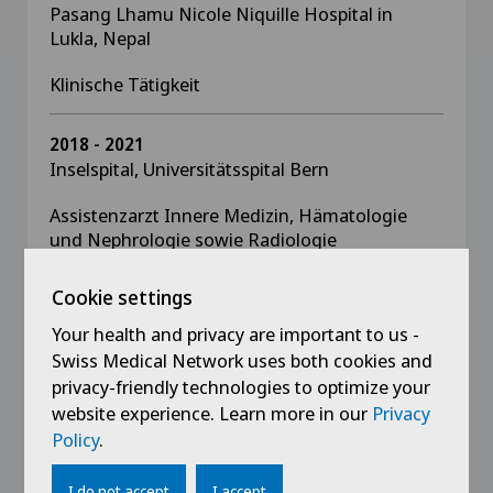
Pasang Lhamu Nicole Niquille Hospital in
Lukla, Nepal
Klinische Tätigkeit
2018 - 2021
Inselspital, Universitätsspital Bern
Assistenzarzt Innere Medizin, Hämatologie
und Nephrologie sowie Radiologie
Cookie settings
2018
Kinderklinik Wildermeth Biel-Bienne
Your health and privacy are important to us -
Swiss Medical Network uses both cookies and
Assistenzarzt Pädiatrie und Kinderchirurgie
privacy-friendly technologies to optimize your
sowie Kindernotfall
website experience. Learn more in our
Privacy
Policy
.
2015 - 2017
Kantonsspital Olten
I do not accept
I accept