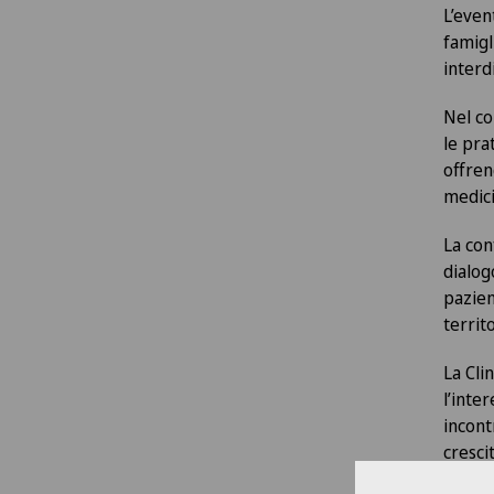
L’even
famigl
interd
Nel co
le pra
offren
medici
La con
dialog
pazien
territo
La Cli
l’inte
incont
cresci