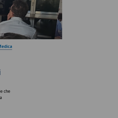
 Medica
i
de che
a