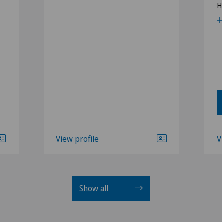
H
View profile
V
Show all