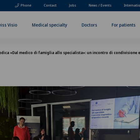
Phone
Contact
Jobs
News / Events
Internati
iss Visio
Medical specialty
Doctors
For patients
ica «Dal medico di famiglia allo specialista»: un incontro di condivisione 