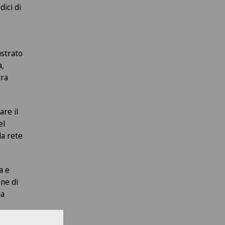
dici di
ustrato
a,
tra
re il
el
la rete
a e
one di
la