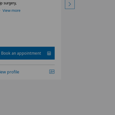
ip surgery,
Spinal surgery
View more
Book an appointment
iew profile
View profile