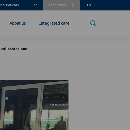
onal Patients
Blog
For doctors
EN
About us
Integrated care
e collaborazione