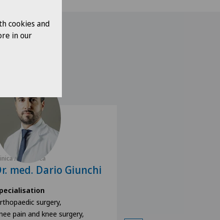
th cookies and
re in our
linica Ars Medica
Clinica Ars Medica
r. med. Dario Giunchi
Dr. med. Aldo
Sinigaglia
pecialisation
rthopaedic surgery,
Specialisation
nee pain and knee surgery,
Orthopaedic surgery