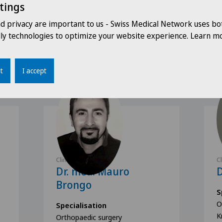
tings
nd privacy are important to us - Swiss Medical Network uses bo
dly technologies to optimize your website experience. Learn mo
Our speakers
t
I accept
Clinica Ars Medica
C
Dr. med. Mauro
D
Brongo
S
O
Specialisation
K
Orthopaedic surgery