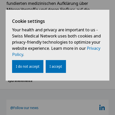
fundierten medizinischen Aufklärung über
Mikronährstoffe und deren Einfluss auf die
Gesundheit.
Cookie settings
Nächste Termine
: Wir freuen uns darauf, auch in
Your health and privacy are important to us -
Zukunft spannende Vorträge in der Privatklinik
Swiss Medical Network uses both cookies and
Lindberg anzubieten. Aktuelle Termine finden Sie
privacy-friendly technologies to optimize your
hier
.
website experience. Learn more in our
Privacy
Policy
.
I do not accept
I accept
Home
News / Events
Rückblick Publikumsvortrag: Mängel erkennen – Vitamine und
Spurenelemente
@Follow our news