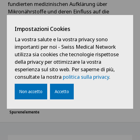
fundierten medizinischen Aufklärung über
Mikronährstoffe und deren Einfluss auf die
Gesundheit.
Impostazioni Cookies
Nächste Termine
: Wir freuen uns darauf, auch in
La vostra salute e la vostra privacy sono
Zukunft spannende Vorträge in der Privatklinik
importanti per noi - Swiss Medical Network
Lindberg anzubieten. Aktuelle Termine finden Sie
utilizza sia cookies che tecnologie rispettose
hier
.
della privacy per ottimizzare la vostra
esperienza sul sito web. Per saperne di più,
consultate la nostra
politica sulla privacy
.
Non accetto
Accetto
Home
Notizie / Eventi
Rückblick Publikumsvortrag: Mängel erkennen – Vitamine und
Spurenelemente