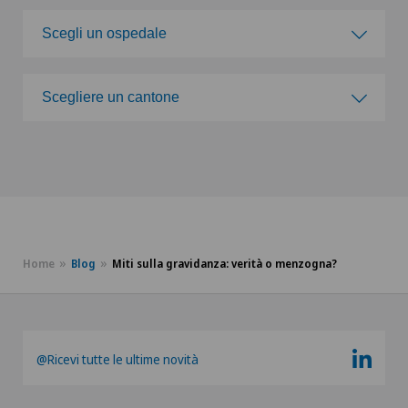
Scegli un ospedale
Scegli un ospedale
Scegliere un cantone
Clinica Sant'Anna
Scegliere un cantone
Clinique Générale Ste-Anne
ZH
Clinique Générale-Beaulieu
BE
Home
Blog
Miti sulla gravidanza: verità o menzogna?
Clinique Montbrillant
FR
Clinique de Genolier
GE
@Ricevi tutte le ultime novità
Clinique de Montchoisi
TI