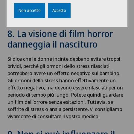
voglie varie e talvolta strane. La causa è da ricercarsi
nei cambiamenti ormonali, che possono influenzare
Non accetto
Accetto
l'olfatto e il gusto.
8. La visione di film horror
danneggia il nascituro
Si dice che le donne incinte debbano evitare troppi
brividi, perché gli ormoni dello stress rilasciati
potrebbero avere un effetto negativo sul bambino.
Gli ormoni dello stress hanno effettivamente un
effetto negativo, ma devono essere rilasciati per un
periodo di tempo più lungo. Potete quindi guardare
un film dell'orrore senza esitazioni. Tuttavia, se
soffrite di stress o ansia persistente, vi consigliamo
vivamente di consultare il vostro medico.