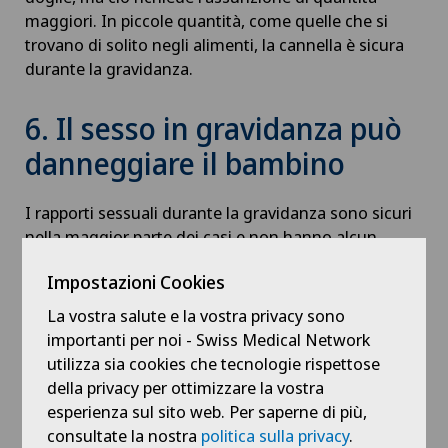
maggiori. In piccole quantità, come quelle che si
trovano di solito negli alimenti, la cannella è sicura
durante la gravidanza.
6. Il sesso in gravidanza può
danneggiare il bambino
I rapporti sessuali durante la gravidanza sono sicuri
nella maggior parte dei casi e non hanno alcun
effetto sul bambino, a condizione che non vi siano
Impostazioni Cookies
problemi medici che vietino il sesso.
La vostra salute e la vostra privacy sono
7. Tutte le donne incinte
importanti per noi - Swiss Medical Network
utilizza sia cookies che tecnologie rispettose
hanno strane voglie
della privacy per ottimizzare la vostra
esperienza sul sito web. Per saperne di più,
Ogni donna incinta ha probabilmente familiarità con
consultate la nostra
politica sulla privacy
.