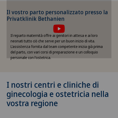
Il vostro parto personalizzato presso la
Per poter visualizzare questo contenuto, è
Privatklinik Bethanien
necessario accettare l’utilizzo di cookies.
Si prega di attivare l’opzione corrispondente nelle
Il reparto maternità offre ai genitori in attesa e ai loro
impostazioni dei cookies.
neonati tutto ciò che serve per un buon inizio di vita.
Impostazioni Cookies
L'assistenza fornita dal team competente inizia già prima
del parto, con vari corsi di preparazione e un colloquio
personale con l'ostetrica.
I nostri centri e cliniche di
ginecologia e ostetricia nella
vostra regione