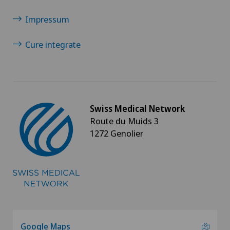
Privatklinik Belair
Impressum
Privatklinik Bethanien
Cure integrate
Privatklinik Lindberg
Privatklinik Obach
Swiss Medical Network
Privatklinik Villa im Park
Route du Muids 3
1272 Genolier
Xundheitszentrum
Xundheitszentrum Wengen
Ärztezentrum Oerlikon
Ärztezentrum Solothurn
Google Maps