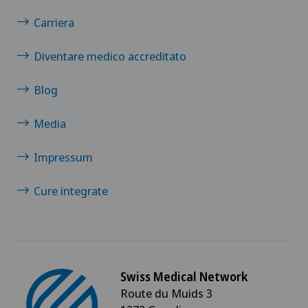
Carriera
Clinique de Genolier
Diventare medico accreditato
Clinique de Montchoisi
Blog
Clinique de Valère
Media
Clinique Générale-Beaulieu
Impressum
Clinique Générale Ste-Anne
Cure integrate
Clinique Montbrillant
Clinique Valmont
Swiss Medical Network
Genolier Innovation Hub SA
Route du Muids 3