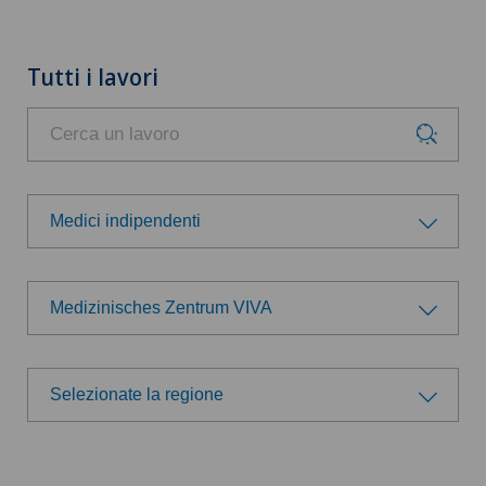
Tutti i lavori
Medici indipendenti
Gruppo professionale
Medizinisches Zentrum VIVA
Amministrazione
Scegli un ospedale
Direzione
Selezionate la regione
Swiss Medical Network
Selezionate la regione
Logistica
Ärzteteam Seewadel