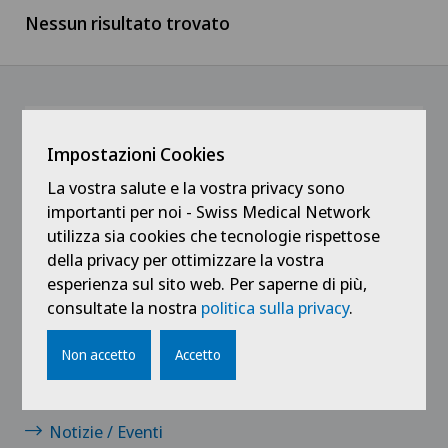
Nessun risultato trovato
Svizzera francese
Medicale
Ärztezentrum Oerlikon
Ticino
Medici
Ärztezentrum Siloah Liebefeld
Svizzera tedesca
Medici indipendenti
@Ricevi tutte le ultime novità
Impostazioni Cookies
Ärztezentrum Siloah Murten
Servizio pazienti
La vostra salute e la vostra privacy sono
importanti per noi - Swiss Medical Network
Ärztezentrum Solothurn
utilizza sia cookies che tecnologie rispettose
Tirocinanti e apprendisti
della privacy per ottimizzare la vostra
Centre Médico-Chirurgical des Eaux-Vives
esperienza sul sito web. Per saperne di più,
consultate la nostra
politica sulla privacy
.
Centro Medico Blenio
Collegamenti
Non accetto
Accetto
Clinica Ars Medica
Contatto
Clinica Sant Anna
Notizie / Eventi