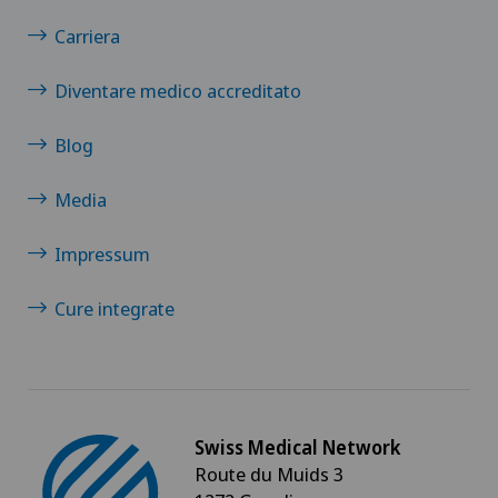
Carriera
Clinique de Genolier
Diventare medico accreditato
Clinique de Montchoisi
Blog
Clinique de Valère
Media
Clinique Générale-Beaulieu
Impressum
Clinique Générale Ste-Anne
Cure integrate
Clinique Montbrillant
Clinique Valmont
Swiss Medical Network
Genolier Innovation Hub SA
Route du Muids 3