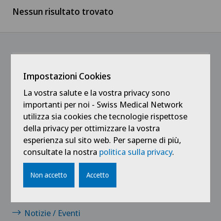
Nessun risultato trovato
Svizzera francese
Medicale
Ärztezentrum Oerlikon
Ticino
Medici
Ärztezentrum Siloah Liebefeld
Svizzera tedesca
Medici indipendenti
@Ricevi tutte le ultime novità
Impostazioni Cookies
Ärztezentrum Siloah Murten
Servizio pazienti
La vostra salute e la vostra privacy sono
importanti per noi - Swiss Medical Network
Ärztezentrum Solothurn
utilizza sia cookies che tecnologie rispettose
Tirocinanti e apprendisti
della privacy per ottimizzare la vostra
Centre Médico-Chirurgical des Eaux-Vives
esperienza sul sito web. Per saperne di più,
consultate la nostra
politica sulla privacy
.
Centro Medico Blenio
Collegamenti
Non accetto
Accetto
Clinica Ars Medica
Contatto
Clinica Sant Anna
Notizie / Eventi