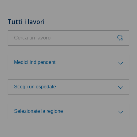
Tutti i lavori
Medici indipendenti
Gruppo professionale
Scegli un ospedale
Amministrazione
Scegli un ospedale
Direzione
Selezionate la regione
Swiss Medical Network
Selezionate la regione
Logistica
Ärzteteam Seewadel