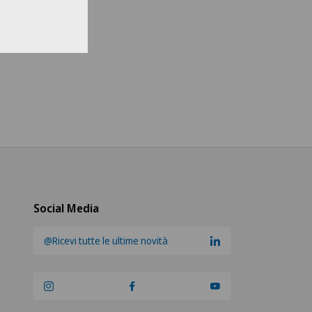
li un ospedale
s Medical Network
teteam Seewadel
ezentrum Oerlikon
ezentrum Siloah Liebefeld
ezentrum Siloah Murten
Social Media
ezentrum Solothurn
@Ricevi tutte le ultime novità
re Médico-Chirurgical des
-Vives