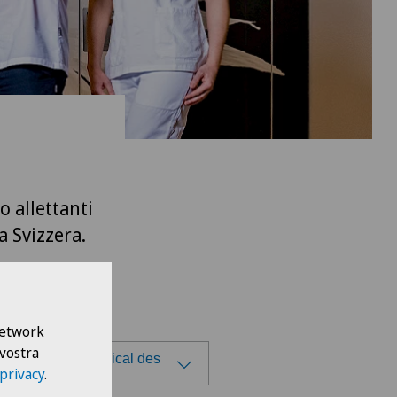
o allettanti
a Svizzera.
 Network
 vostra
re Médico-Chirurgical des
 privacy
.
-Vives