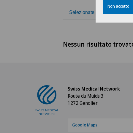
Non accetto
Selezionate la regione
Selezionate la regione
Nessun risultato trovat
Svizzera francese
Ticino
Svizzera tedesca
Swiss Medical Network
Route du Muids 3
1272 Genolier
Google Maps