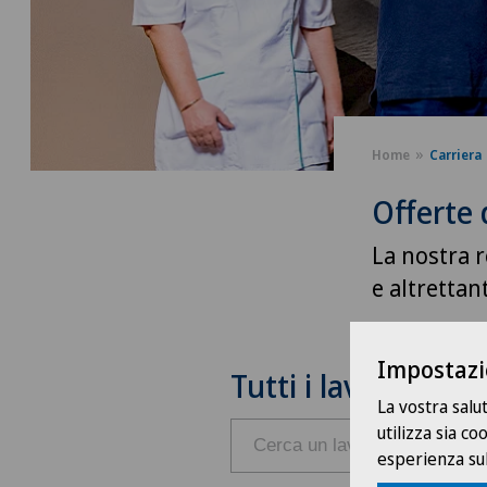
Home
Carriera
Offerte 
La nostra r
e altrettan
Impostazi
Tutti i lavori
La vostra salu
utilizza sia c
esperienza sul