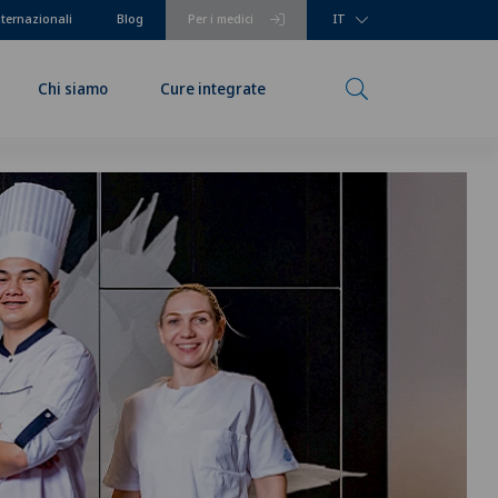
nternazionali
Blog
Per i medici
IT
Chi siamo
Cure integrate