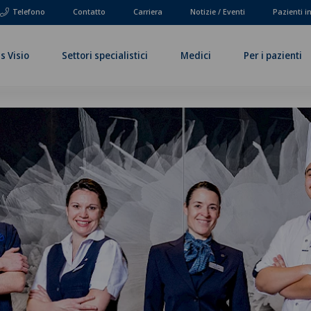
Telefono
Contatto
Carriera
Notizie / Eventi
Pazienti i
s Visio
Settori specialistici
Medici
Per i pazienti