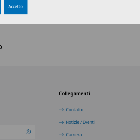
Gruppo professionale
Sceg
Accetto
Amministrazione
Swis
Direzione
Ärz
o
Logistica
Ärzt
Medicale
Ärzt
Medici
Ärzt
Collegamenti
Medici indipendenti
Ärzt
Contatto
Servizio pazienti
Notizie / Eventi
Cent
Eaux
Carriera
Tirocinanti e apprendisti