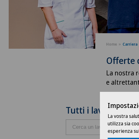
Home
Carriera
Offerte 
La nostra r
e altrettan
Impostazi
Tutti i lavori
La vostra salu
utilizza sia c
esperienza sul