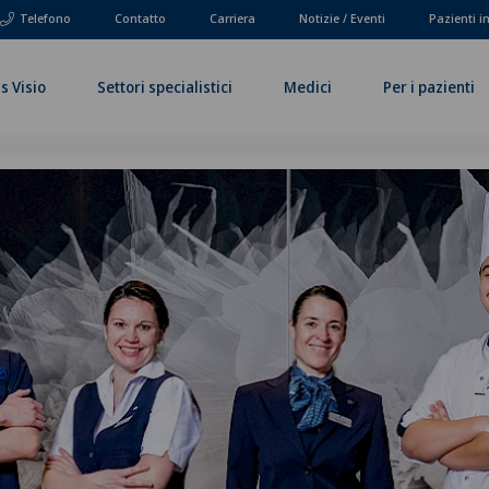
Telefono
Contatto
Carriera
Notizie / Eventi
Pazienti i
s Visio
Settori specialistici
Medici
Per i pazienti