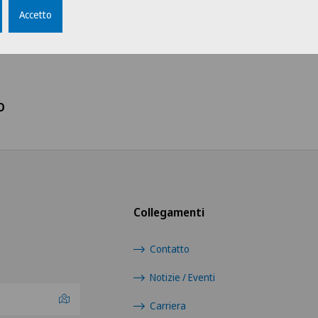
Gruppo professionale
Sceg
Accetto
Amministrazione
Swis
Direzione
Ärz
o
Logistica
Ärzt
Medicale
Ärzt
Medici
Ärzt
Collegamenti
Medici indipendenti
Ärzt
Contatto
Servizio pazienti
Notizie / Eventi
Cent
Eaux
Carriera
Tirocinanti e apprendisti