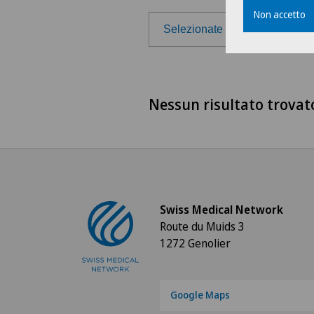
Non accetto
Selezionate la regione
Selezionate la regione
Nessun risultato trovat
Svizzera francese
Ticino
Svizzera tedesca
Swiss Medical Network
Route du Muids 3
1272 Genolier
Google Maps