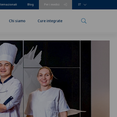
nternazionali
Blog
Per i medici
IT
Chi siamo
Cure integrate