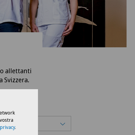
o allettanti
a Svizzera.
 Network
 vostra
enpraxis Ittigen
 privacy
.