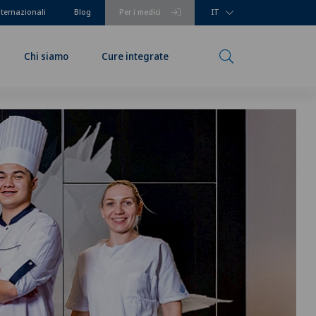
nternazionali
Blog
Per i medici
IT
Chi siamo
Cure integrate