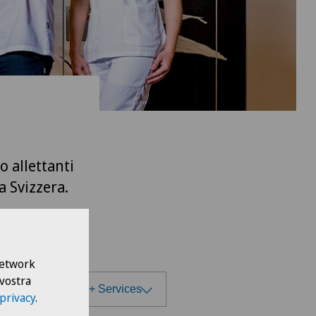
o allettanti
a Svizzera.
 Network
 vostra
lier Management + Services
 privacy
.