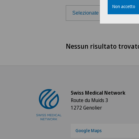
Non accetto
Selezionate la regione
Selezionate la regione
Nessun risultato trovat
Svizzera francese
Ticino
Svizzera tedesca
Swiss Medical Network
Route du Muids 3
1272 Genolier
Google Maps