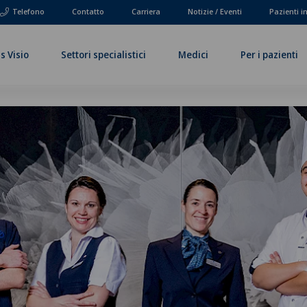
Telefono
Contatto
Carriera
Notizie / Eventi
Pazienti i
s Visio
Settori specialistici
Medici
Per i pazienti