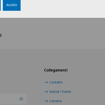
Gruppo professionale
Sceg
Accetto
Amministrazione
Swis
Direzione
Ärz
o
Logistica
Ärzt
Medicale
Ärzt
Medici
Ärzt
Collegamenti
Medici indipendenti
Ärzt
Contatto
Servizio pazienti
Notizie / Eventi
Cent
Eaux
Carriera
Tirocinanti e apprendisti