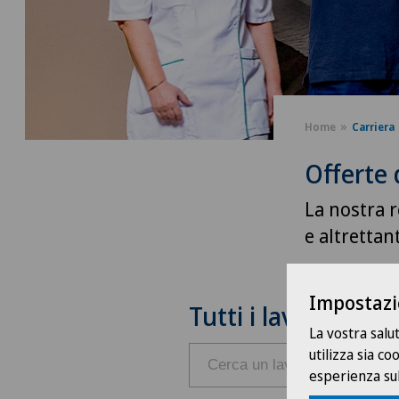
Home
Carriera
Offerte 
La nostra r
e altrettan
Impostazi
Tutti i lavori
La vostra salu
utilizza sia c
esperienza sul