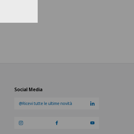
li un ospedale
s Medical Network
teteam Seewadel
ezentrum Oerlikon
ezentrum Siloah Liebefeld
ezentrum Siloah Murten
Social Media
ezentrum Solothurn
@Ricevi tutte le ultime novità
re Médico-Chirurgical des
-Vives