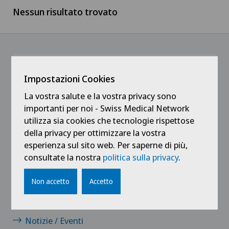
Nessun risultato trovato
Svizzera francese
Medicale
Ärztezentrum Oerlikon
Ticino
Medici
Ärztezentrum Siloah Liebefeld
Svizzera tedesca
Medici indipendenti
@Ricevi tutte le ultime novità
Impostazioni Cookies
Ärztezentrum Siloah Murten
Servizio pazienti
La vostra salute e la vostra privacy sono
importanti per noi - Swiss Medical Network
Ärztezentrum Solothurn
utilizza sia cookies che tecnologie rispettose
Tirocinanti e apprendisti
della privacy per ottimizzare la vostra
Centre Médico-Chirurgical des Eaux-Vives
esperienza sul sito web. Per saperne di più,
consultate la nostra
politica sulla privacy
.
Centro Medico Blenio
Collegamenti
Non accetto
Accetto
Clinica Ars Medica
Contatto
Clinica Sant Anna
Notizie / Eventi