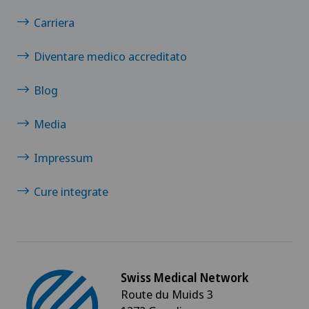
Carriera
Clinique de Genolier
Diventare medico accreditato
Clinique de Montchoisi
Blog
Clinique de Valère
Media
Clinique Générale-Beaulieu
Impressum
Clinique Générale Ste-Anne
Cure integrate
Clinique Montbrillant
Clinique Valmont
Swiss Medical Network
Genolier Innovation Hub SA
Route du Muids 3