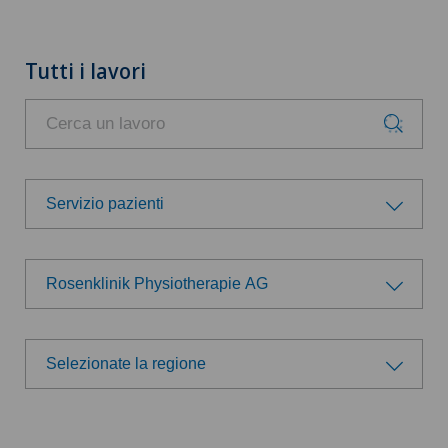
Tutti i lavori
Servizio pazienti
Gruppo professionale
Rosenklinik Physiotherapie AG
Amministrazione
Scegli un ospedale
Direzione
Selezionate la regione
Swiss Medical Network
Selezionate la regione
Logistica
Ärzteteam Seewadel