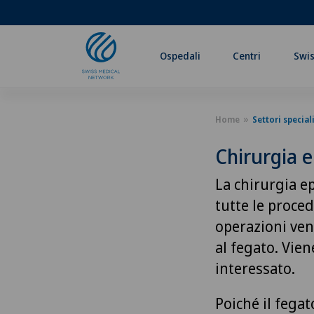
Ospedali
Centri
Swis
Home
Settori speciali
Chirurgia e
La chirurgia e
tutte le proce
operazioni ven
al fegato. Vie
interessato.
Poiché il fegat