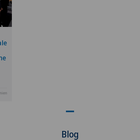
NE
ale
he
la
anien
Blog