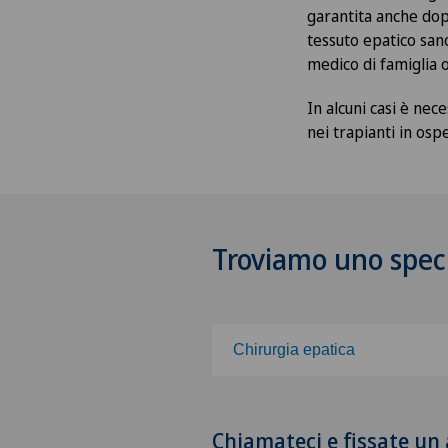
garantita anche dop
tessuto epatico sano
medico di famiglia 
In alcuni casi è nec
nei trapianti in os
Troviamo uno speci
Chirurgia epatica
Scegli una specialità
Chiamateci e fissate u