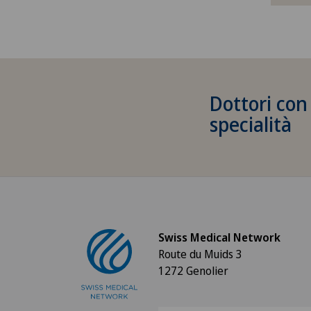
Cardiologia interventistica
Check-up
Check-up per donne
Dottori con
specialità
Check-up per gli atleti
Check-up per le imprese
Chirurgia aortica
Swiss Medical Network
Chirurgia del ginocchio
Route du Muids 3
1272 Genolier
Chirurgia del gomito