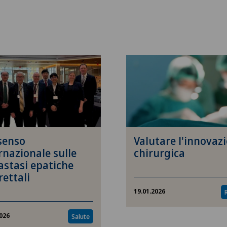
ide –
ical
oma
senso
Valutare l'innovaz
rnazionale sulle
chirurgica
stasi epatiche
rettali
19.01.2026
2026
Salute