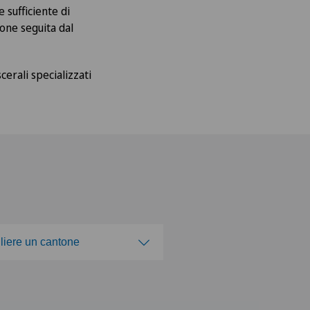
sufficiente di
ione seguita dal
cerali specializzati
liere un cantone
gliere un cantone