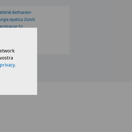
atklinik Bethanien
urgia epatica Zürich
erstrasse 51
 Zürich
@klinikbethanien.ch
43 268 70 70
 Network
 vostra
 privacy
.