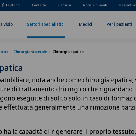
Telefono
Contatto
Carriera
Notizie / Eventi
Pazienti i
s Visio
Settori specialistici
Medici
Per i pazienti
stici
Chirurgia viscerale
Chirurgia epatica
patica
patobiliare, nota anche come chirurgia epatica, 
dure di trattamento chirurgico che riguardano i
gono eseguite di solito solo in caso di formazi
ne effettuata generalmente una rimozione parzi
o ha la capacità di rigenerare il proprio tessuto