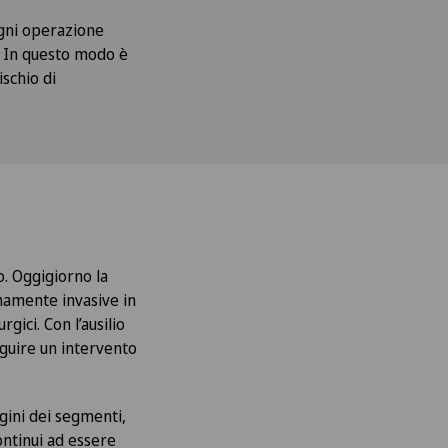
ogni operazione
o. In questo modo è
ischio di
o. Oggigiorno la
mamente invasive in
gici. Con l’ausilio
eguire un intervento
gini dei segmenti,
ontinui ad essere