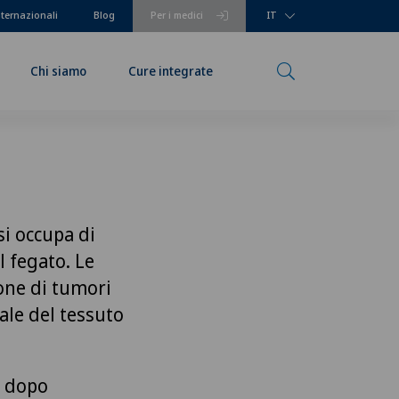
nternazionali
Blog
Per i medici
IT
Chi siamo
Cure integrate
si occupa di
l fegato. Le
one di tumori
ale del tessuto
, dopo