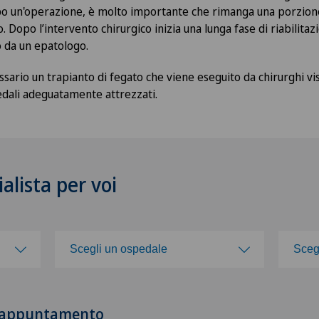
o un'operazione, è molto importante che rimanga una porzione 
. Dopo l’intervento chirurgico inizia una lunga fase di riabilitaz
o da un epatologo.
essario un trapianto di fegato che viene eseguito da chirurghi vis
pedali adeguatamente attrezzati.
alista per voi
Scegli un ospedale
Sceg
Scegli un ospedale
Sce
n appuntamento