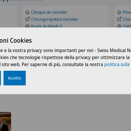
Clinica Ars Medica
ZH
Clinique de Genolier
Priv
Clinica Sant'Anna
BE
Chirurgia epatica Genolier
Chir
Route du Muids 3
Tobl
1272 Genolier
8044
Pazienti internazionali
FR
oni Cookies
info@genolier.net
info
+41 22 366 90 00
+41 
GE
te e la vostra privacy sono importanti per noi - Swiss Medical
ookies che tecnologie rispettose della privacy per ottimizzare la
 sito web. Per saperne di più, consultate la nostra
politica sulla
TI
Accetto
GR
VS
JU
VD