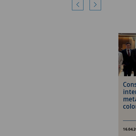
Aumento di volume della tiro
Struma
Babymoon presso Swiss Med
Network
Calcificazione della spalla
Cancro alla prostata (carcin
prostatico)
Con
Capsulite adesiva o spalla
inte
congelata
meta
colo
Carcinoma peritoneale
Cardiologia
16.04.