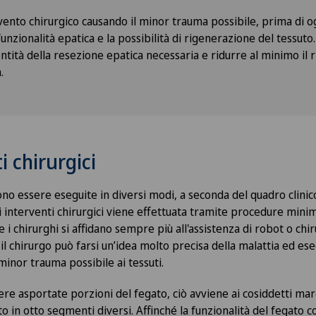
rvento chirurgico causando il minor trauma possibile, prima di 
unzionalità epatica e la possibilità di rigenerazione del tessut
entità della resezione epatica necessaria e ridurre al minimo il r
.
 chirurgici
no essere eseguite in diversi modi, a seconda del quadro clinic
 interventi chirurgici viene effettuata tramite procedure mini
 i chirurghi si affidano sempre più all'assistenza di robot o chirur
 il chirurgo può farsi un’idea molto precisa della malattia ed es
 minor trauma possibile ai tessuti.
e asportate porzioni del fegato, ciò avviene ai cosiddetti mar
to in otto segmenti diversi. Affinché la funzionalità del fegato c