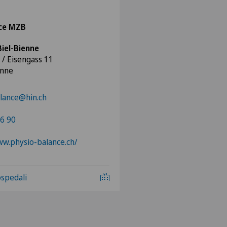
nce MZB
iel-Bienne
 / Eisengass 11
enne
lance@hin.ch
6 90
ww.physio-balance.ch/
 ospedali