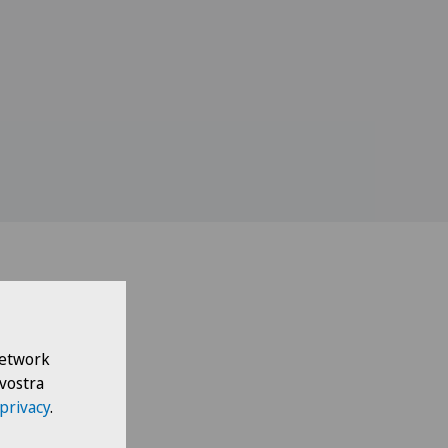
 Network
 vostra
 privacy
.