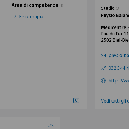
Area di competenza
(1)
Studio
(3)
Physio Bala
Fisioterapia
Medicentre B
Rue du Fer 11
2502 Biel-Bi
physio-ba
032 344 4
https://w
Vedi tutti gli