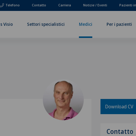
Telefono
Contatto
Carriera
Notizie / Eventi
Pazienti i
s Visio
Settori specialistici
Medici
Per i pazienti
Download CV
Contatto