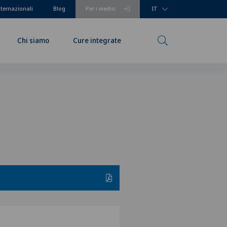
nternazionali
Blog
Per i medici
IT
Chi siamo
Cure integrate