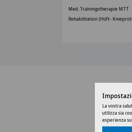
Med. Trainingstherapie MTT
Rehabilitation (Hüft- Kniepr
Impostazi
La vostra salu
utilizza sia c
esperienza sul