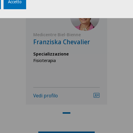
Accetto
Medicentre Biel-Bienne
Franziska Chevalier
Specializzazione
Fisioterapia
Vedi profilo