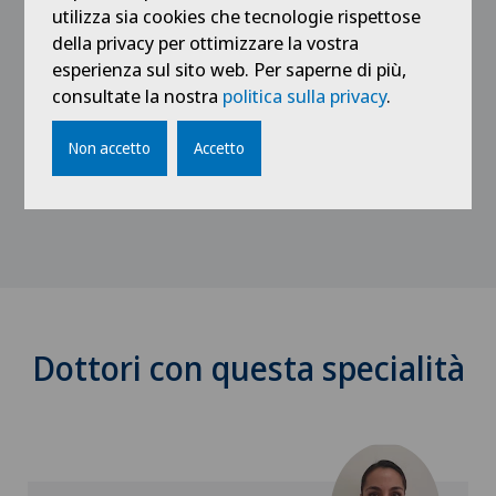
1991
utilizza sia cookies che tecnologie rispettose
Dottorato in medicina presso Facoltà di
della privacy per ottimizzare la vostra
Medicina di Losanna
esperienza sul sito web. Per saperne di più,
consultate la nostra
politica sulla privacy
.
1986
Diploma di medicina presso Facoltà di Medicina
Non accetto
Accetto
di Losanna
Dottori con questa specialità