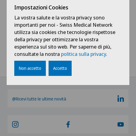
Vedi profilo
Impostazioni Cookies
La vostra salute e la vostra privacy sono
importanti per noi - Swiss Medical Network
utilizza sia cookies che tecnologie rispettose
della privacy per ottimizzare la vostra
Mostra tutto
esperienza sul sito web. Per saperne di più,
consultate la nostra
politica sulla privacy
.
Non accetto
Accetto
@Ricevi tutte le ultime novità