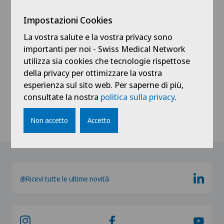
Vedi profilo
Impostazioni Cookies
La vostra salute e la vostra privacy sono
importanti per noi - Swiss Medical Network
utilizza sia cookies che tecnologie rispettose
della privacy per ottimizzare la vostra
esperienza sul sito web. Per saperne di più,
Mostra tutto
consultate la nostra
politica sulla privacy
.
Non accetto
Accetto
@Ricevi tutte le ultime novità