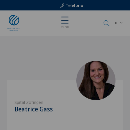
Telefono
IT
MENU
Spital Zofingen
Beatrice Gass