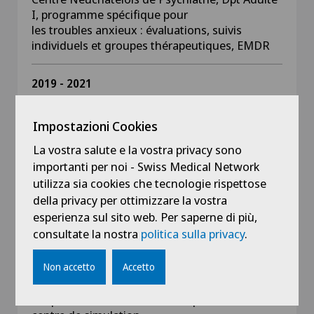
I, programme spécifique pour
les troubles anxieux : évaluations, suivis
individuels et groupes thérapeutiques, EMDR
2019 - 2021
Psychologue en formation de
psychothérapeute sous délégation
Impostazioni Cookies
Cabinet Jean-Christophe Berger, Neuchâtel
La vostra salute e la vostra privacy sono
importanti per noi - Swiss Medical Network
2018 - 2019
utilizza sia cookies che tecnologie rispettose
Psychologue en formation de
psychothérapeute sous délégation
della privacy per ottimizzare la vostra
Psyché - Centre de Psychothérapies, Neuchâtel
esperienza sul sito web. Per saperne di più,
: suivis individuels, groupes thérapeutiques
consultate la nostra
politica sulla privacy
.
Non accetto
Accetto
2014 - 2016
Professeur HES
Responsable de formation, responsable du