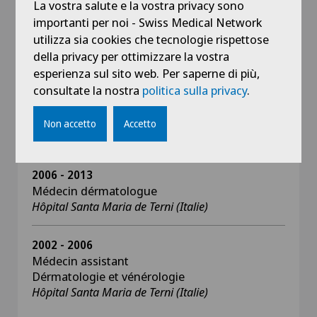
La vostra salute e la vostra privacy sono
2006 - 2015
importanti per noi - Swiss Medical Network
Médecin-chef
utilizza sia cookies che tecnologie rispettose
Service d'urgences
della privacy per ottimizzare la vostra
"Alcantara", Nera Montoro (Italie)
esperienza sul sito web. Per saperne di più,
consultate la nostra
politica sulla privacy
.
2003 - 2015
Médecin de la "Guarda medica" dans la ASL
Non accetto
Accetto
Toscane, Ombrie (Italie)
2006 - 2013
Médecin dérmatologue
Hôpital Santa Maria de Terni (Italie)
2002 - 2006
Médecin assistant
Dérmatologie et vénérologie
Hôpital Santa Maria de Terni (Italie)