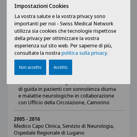
multidisciplinari con cure palliative dell’EOC e
Impostazioni Cookies
Hospice)
La vostra salute e la vostra privacy sono
Responsabile Perizie Neurologiche: In
importanti per noi - Swiss Medical Network
collaborazione con Servizio medico
utilizza sia cookies che tecnologie rispettose
Assicurazione Invalidità (dal 2013) e con SAM
della privacy per ottimizzare la vostra
(Bellinzona) dal 2015
esperienza sul sito web. Per saperne di più,
Trattamento con Tossina botulinica
consultate la nostra
politica sulla privacy
.
Centro di Medicina del Sonno ed Epilettologia
Non accetto
Accetto
Accertamento idoneità alla guida in pazienti
con disturbi neurologici ; test sul simulatore
di guida in pazienti con sonnolenza diurna
e malattie neurologiche-in collaborazione
con Ufficio della Circolazione, Camorino
2005 - 2016
Medico Capo Clinica, Servizio di Neurologia,
Ospedale Regionale di Lugano