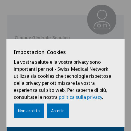
Clinique Générale-Beaulieu
Dr. med. Alexander B. Pavlovic
Impostazioni Cookies
Specializzazione
La vostra salute e la vostra privacy sono
Pneumologia
importanti per noi - Swiss Medical Network
utilizza sia cookies che tecnologie rispettose
della privacy per ottimizzare la vostra
esperienza sul sito web. Per saperne di più,
Vedi profilo
consultate la nostra
politica sulla privacy
.
Non accetto
Accetto