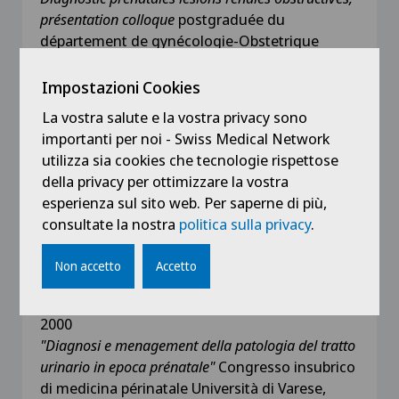
présentation colloque
postgraduée du
département de gynécologie-Obstetrique
CHUV
Impostazioni Cookies
1994
"LES: diagnostic et prise en charge des
La vostra salute e la vostra privacy sono
patientes avec LES et syndrome
importanti per noi - Swiss Medical Network
antiphospholipide, cours bloc pour le candidat
utilizza sia cookies che tecnologie rispettose
FMH, CHUV Lausannne
della privacy per ottimizzare la vostra
esperienza sul sito web. Per saperne di più,
2003
consultate la nostra
politica sulla privacy
.
Presentazione di casi nell'ambito di corso di
formazione clinica Nefrologia e Ostetricia
Non accetto
Accetto
conferenza clinica e presentazione di casi
clinici, Lugano
2000
"Diagnosi e menagement della patologia del tratto
urinario in epoca prénatale"
Congresso insubrico
di medicina périnatale Università di Varese,