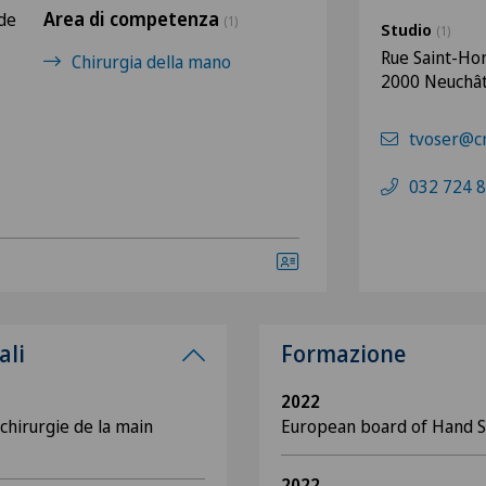
Area di competenza
 de
(1)
Studio
(1)
Rue Saint-Ho
Chirurgia della mano
2000 Neuchât
tvoser@c
032 724 8
ali
Formazione
2022
chirurgie de la main
European board of Hand S
2022