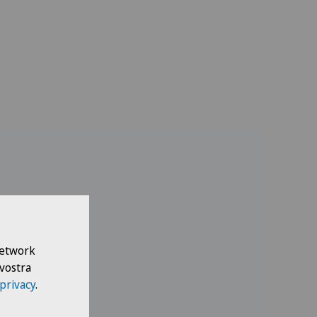
 Network
 vostra
 privacy
.