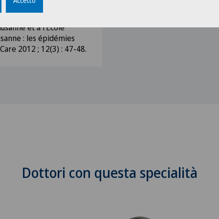
Accetto
-Combes P, Tschopp B, Voser
ausanne et à l’Ecole
sanne : les épidémies
Care 2012 ; 12(3) : 47-48.
Dottori con questa specialità