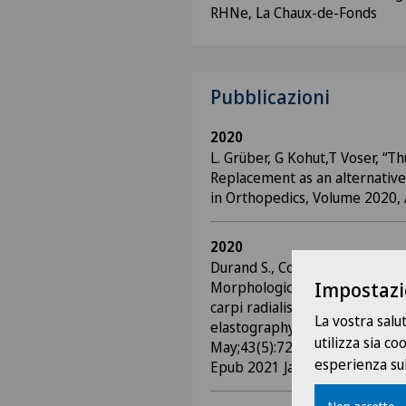
RHNe, La Chaux-de-Fonds
Pubblicazioni
2020
L. Grüber, G Kohut,T Voser, “T
Replacement as an alternative 
in Orthopedics, Volume 2020, 
2020
Durand S., Collinot J-A., Christe
Morphological and functional 
Impostazi
carpi radialis brevis using co
La vostra salu
elastography. Surgical and Ra
utilizza sia c
May;43(5):721-726. doi: 10.1
esperienza sul
Epub 2021 Jan 4.