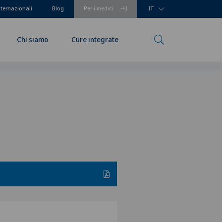
nternazionali
Blog
Per i medici
IT
Chi siamo
Cure integrate