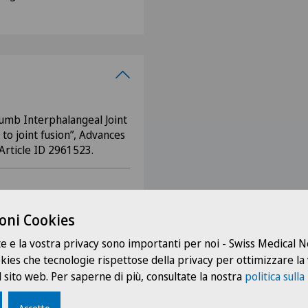
humb Interphalangeal Joint
to joint fusion”, Advances
Article ID 2961523.
n T., Becce F., Voser T.
assessment of the flexor
oni Cookies
nventional ultrasound and
te e la vostra privacy sono importanti per noi - Swiss Medical
diologic Anatomy, 2021
ookies che tecnologie rispettose della privacy per ottimizzare la
007/s00276-020-02660-y.
 sito web. Per saperne di più, consultate la nostra
politica sulla