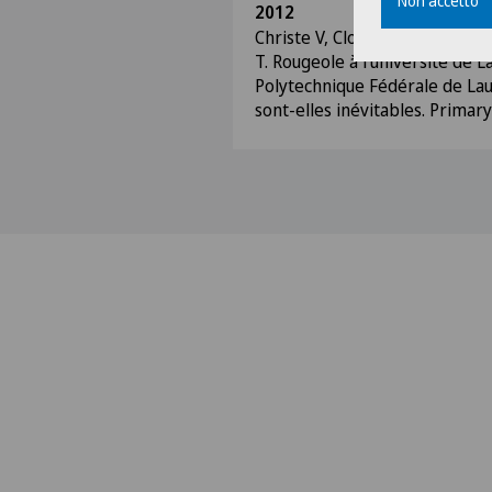
Non accetto
2012
Christe V, Cloux A-J, Gay-des
T. Rougeole à l’université de L
Polytechnique Fédérale de Lau
sont-elles inévitables. Primary