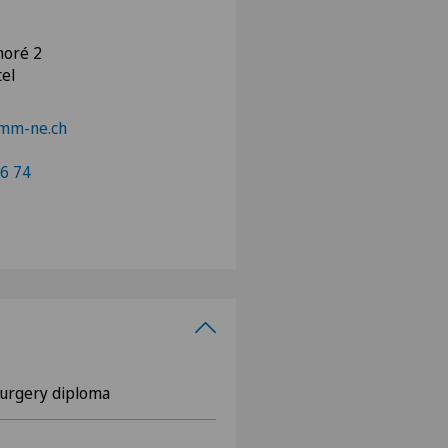
noré 2
el
mm-ne.ch
6 74
urgery diploma