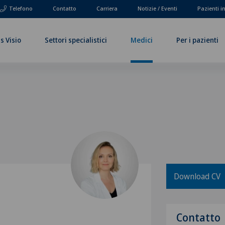
Telefono
Contatto
Carriera
Notizie / Eventi
Pazienti i
s Visio
Settori specialistici
Medici
Per i pazienti
Download CV
Contatto