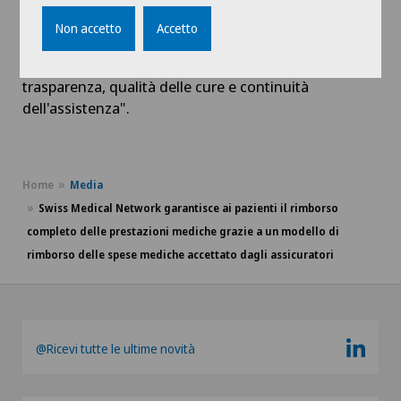
Questo accordo segna un importante sviluppo nel
Non accetto
Accetto
sistema sanitario privato della Svizzera francese,
ponendo le basi per un modello che combina
trasparenza, qualità delle cure e continuità
dell'assistenza".
Home
Media
Swiss Medical Network garantisce ai pazienti il rimborso
completo delle prestazioni mediche grazie a un modello di
rimborso delle spese mediche accettato dagli assicuratori
@Ricevi tutte le ultime novità