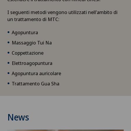
Cardiologia interventistica
I seguenti metodi vengono utilizzati nell'ambito di
un trattamento di MTC:
Check-up
Agopuntura
Check-up per donne
Massaggio Tui Na
Coppettazione
Check-up per gli atleti
Elettroagopuntura
Check-up per le imprese
Agopuntura auricolare
Trattamento Gua Sha
Chirurgia aortica
Chirurgia del ginocchio
News
Chirurgia del gomito