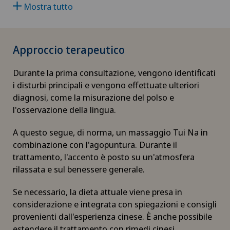
Mostra tutto
Artrosi dell’anca
Approccio terapeutico
Aumento di volume della tiroide – Struma
Durante la prima consultazione, vengono identificati
Babymoon presso Swiss Medical Network
i disturbi principali e vengono effettuate ulteriori
diagnosi, come la misurazione del polso e
Calcificazione della spalla
l'osservazione della lingua.
Cancro alla prostata (carcinoma prostatico)
A questo segue, di norma, un massaggio Tui Na in
combinazione con l'agopuntura. Durante il
trattamento, l'accento è posto su un'atmosfera
Capsulite adesiva o spalla congelata
rilassata e sul benessere generale.
Carcinoma peritoneale
Se necessario, la dieta attuale viene presa in
considerazione e integrata con spiegazioni e consigli
Cardiologia
provenienti dall'esperienza cinese. È anche possibile
estendere il trattamento con rimedi cinesi.