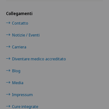
Chirurgia oncologica
Collegamenti
Chirurgia ortopedica
Contatto
Chirurgia pediatrica
Notizie / Eventi
Carriera
Chirurgia plastica, estetica e ricostruttiva
Diventare medico accreditato
Chirurgia toracica
Blog
Chirurgia vascolare
Media
Chirurgia venosa
Impressum
Chirurgia viscerale
Cure integrate