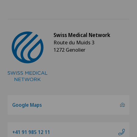
Chiusura del bacino / rebozo
Coaching individuale / consulenza d’immagine
Swiss Medical Network
Collegare la psicologia
Route du Muids 3
1272 Genolier
Coloproctologia
Condizionamento fisico
Conflitto femoro-acetabolare
Consulenza nutrizionale
Google Maps
Consulti oculistici
+41 91 985 12 11
Cura intermedia IMC