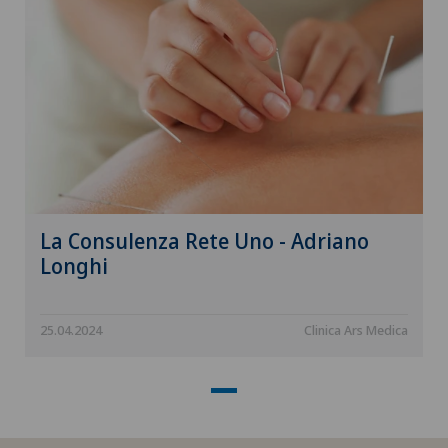
Chirurgia del pancreas
Chirurgia del piede e della caviglia
Chirurgia della cistifellea
Chirurgia della colonna vertebrale
Chirurgia della mano
La Consulenza Rete Uno - Adriano
Longhi
Chirurgia della retina
Chirurgia della spalla
25.04.2024
Clinica Ars Medica
Chirurgia della tiroide (chirurgia endocrina)
Chirurgia dello stomaco