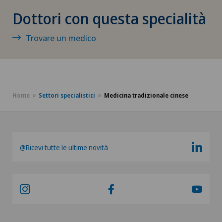
Dottori con questa specialità
Chirurgia dell’anca
Trovare un medico
Chirurgia dell’intestino crasso
Chirurgia dell’intestino tenue
Home
Settori specialistici
Medicina tradizionale cinese
Chirurgia epatica
Chirurgia generale
@Ricevi tutte le ultime novità
Chirurgia maxillo-facciale
Chirurgia mini-invasiva
Chirurgia oculistica