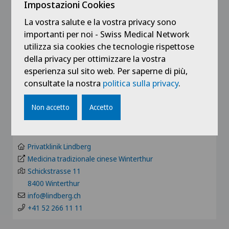
Andatura di Lyra
Impostazioni Cookies
Via Sant'Anna, 1
TI
6924 Sorengo
La vostra salute e la vostra privacy sono
Andrologia
medicentro@clinicasantanna.ch
importanti per noi - Swiss Medical Network
+41 91 985 94 14
GR
utilizza sia cookies che tecnologie rispettose
Anestesiologia
della privacy per ottimizzare la vostra
esperienza sul sito web. Per saperne di più,
VS
Clinica Ars Medica
consultate la nostra
politica sulla privacy
.
Angiologia
Medicina tradizionale cinese
JU
info@arsmedica.ch
Non accetto
Accetto
Artroscopia del ginocchio
+41 91 611 62 11
VD
Artroscopia della spalla
Privatklinik Lindberg
NE
Medicina tradizionale cinese Winterthur
Artrosi del ginocchio
Schickstrasse 11
8400 Winterthur
Artrosi dell'articolazione della spalla
info@lindberg.ch
+41 52 266 11 11
Artrosi della caviglia