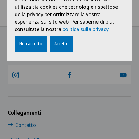
Home
Notizie / Eventi
utilizza sia cookies che tecnologie rispettose
Un mois en rose : Octobre rose et la sensibilisation au cancer du
della privacy per ottimizzare la vostra
sein
esperienza sul sito web. Per saperne di più,
consultate la nostra
politica sulla privacy
.
Non accetto
Accetto
@Ricevi tutte le ultime novità
Collegamenti
Contatto