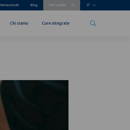
nternazionali
Blog
Per i medici
IT
Chi siamo
Cure integrate