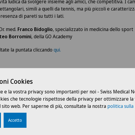
ività ludica da svolgere insieme agli amici, che competitiva. I ca
ettangolari, simili a quelli da tennis, ma più piccoli e caratterizz
presenza di pareti
su tutti i lati.
 Dr. med.
Franco Bidoglio
, specializzato in medicina dello sport
teo Borromini
, della GO Academy
ltate la puntata cliccando
qui.
oni Cookies
I nostri relatori
te e la vostra privacy sono importanti per noi - Swiss Medical
ookies che tecnologie rispettose della privacy per ottimizzare la
 sito web. Per saperne di più, consultate la nostra
politica sulla
Accetto