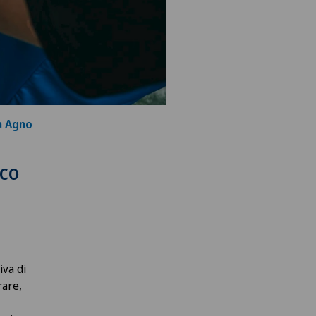
a Agno
nco
iva di
rare,