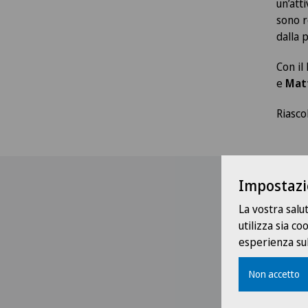
un’att
sono r
dalla 
Con il
e
Mat
Riasco
Impostazi
La vostra salu
utilizza sia c
esperienza sul
Non accetto