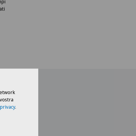
mpi
ati
 Network
 vostra
 privacy
.