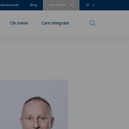
nternazionali
Blog
Per i medici
IT
Chi siamo
Cure integrate