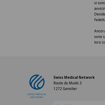
si son
avvici
Deside
fedeltà
Ancora
sono s
loro c
Swiss Medical Network
Route du Muids 3
1272 Genolier