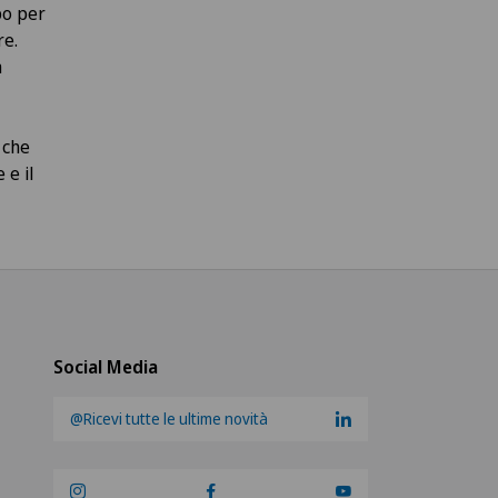
ppo per
re.
a
 che
 e il
Social Media
@Ricevi tutte le ultime novità