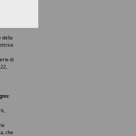
ita
 della
ttrice
erie di
022,
egno:
rk,
ha
sa, che