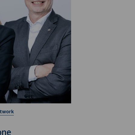
etwork
one