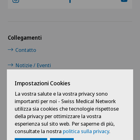
Collegamenti
Contatto
Notizie / Eventi
Carriera
Impostazioni Cookies
La vostra salute e la vostra privacy sono
Diventare medico accreditato
importanti per noi - Swiss Medical Network
utilizza sia cookies che tecnologie rispettose
Blog
della privacy per ottimizzare la vostra
esperienza sul sito web. Per saperne di più,
Media
consultate la nostra
politica sulla privacy
.