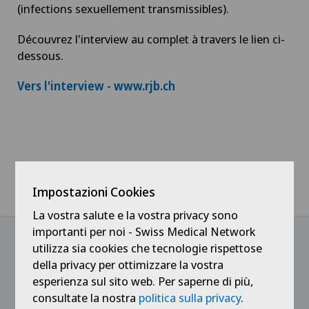
(infections sexuellement transmissibles).
Découvrez l'interview au complet à travers le lien ci-
dessous.
Vers l'interview - www.rjb.ch
Home
Notizie / Eventi
Impostazioni Cookies
La Matinale RJB avec notre spécialiste en santé sexuelle
La vostra salute e la vostra privacy sono
importanti per noi - Swiss Medical Network
utilizza sia cookies che tecnologie rispettose
della privacy per ottimizzare la vostra
@Ricevi tutte le ultime novità
esperienza sul sito web. Per saperne di più,
consultate la nostra
politica sulla privacy
.